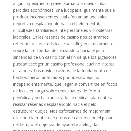
algún impedimento grave. Sumado a mayúsculos
pérdidas económicas, una ludopatía igualmente suele
producir inconvenientes cual afectan an una salud
deportiva desplazándolo hacia el pelo mental,
dificultades familiares e interpersonales y problemas
laborales. En las reseñas de casino nos centramos
referente a características cual influyen directamente
sobre la credibilidad desplazándolo hacia el pelo
sinceridad de un casino con el fin de que los jugadores
puedan escoger un casino profesional cual no intente
estafarles. Los novios casinos de la fundamento de
hechos fueron analizados por nuestro equipo
independientemente, que llegan a convertirse en focos
de luces encarga sobre reevaluarlos de forma
periódica y no ha transpirado se dedica solamente a
realizar reseñas desplazándolo hacia el pelo
estructurar quejas. Nos esforzamos de mejorar sin
dilacióno la motivo de datos de casinos con el pasar
del tiempo el objetivo de ayudarte a elegir las