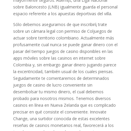
mayormente seguros. Ademí¡s, una Liga Nacional
sobre Baloncesto (LNB) igualmente guarda el personal
espacio referente a los apuestas deportivas del villa.
Sólo debemos asegurarnos de que inscribirí¡ trate
sobre un cámara legal con permiso de Coljuegos de
actuar sobre territorio colombiano. Actualmente más
profusamente cual nunca se puede ganar dinero con el
pasar del tiempo juegos de casino disponibles en las
apps móviles sobre las casinos en internet sobre
Colombia y, sin embargo ganar dinero jugando parece
la excentricidad, también usual de los cuales piensas.
Seguidamente te comentaremos de determinados
juegos de casino de lucro conveniente sin
desembolsar tu mismo dinero, el cual debemos
probado para nosotros mismos. Tenemos diversos
casinos en línea en Nueva Zelanda que es complicado
precisar en qué consiste el conveniente. Innovate
Change, una surtidor conocida de estas excelentes
reseñas de casinos monetarios real, favorecerá a los