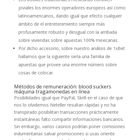
joviales los enormes operadores europeos así­ como
latinoamericanos, dando igual que efecto cualquier
ámbito de el entretenimiento siempre más
profusamente robusto y desigual con la arribada
sobre viviendas sobre apuestas 100% mexicanas.
Por dicho accesorio, sobre nuestro análisis de 1xBet
hallamos que la siguiente sería una familia de
apuestas que provee una enorme número sobre
cosas de colocar.
Métodos de remuneración: blood suckers
máquina tragamonedas en línea
Posibilidades igual que PayPal, Skrill en el caso de que
nos lo olvidemos Neteller resultan rápidas y no ha
transpirado posibilitan transacciones prácticamente
instantáneas falto compartir informaciones bancarios.
Sin embargo, varios casinos podrían poner comisiones
indumentarias salvar promociones si usas oriente