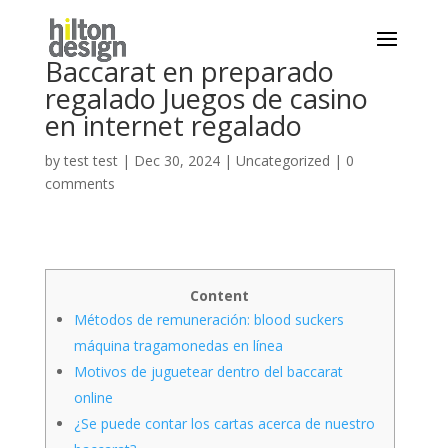
Baccarat en preparado
regalado Juegos de casino
en internet regalado
by
test test
|
Dec 30, 2024
|
Uncategorized
|
0
comments
Content
Métodos de remuneración: blood suckers
máquina tragamonedas en línea
Motivos de juguetear dentro del baccarat
online
¿Se puede contar los cartas acerca de nuestro