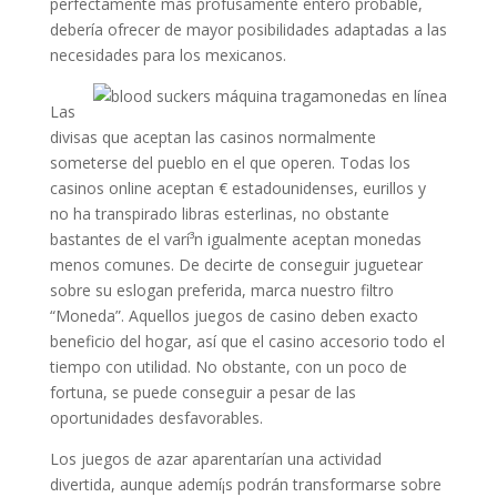
perfectamente más profusamente entero probable,
debería ofrecer de mayor posibilidades adaptadas a las
necesidades para los mexicanos.
Las
divisas que aceptan las casinos normalmente
someterse del pueblo en el que operen. Todas los
casinos online aceptan € estadounidenses, eurillos y
no ha transpirado libras esterlinas, no obstante
bastantes de el varí³n igualmente aceptan monedas
menos comunes. De decirte de conseguir juguetear
sobre su eslogan preferida, marca nuestro filtro
“Moneda”. Aquellos juegos de casino deben exacto
beneficio del hogar, así que el casino accesorio todo el
tiempo con utilidad. No obstante, con un poco de
fortuna, se puede conseguir a pesar de las
oportunidades desfavorables.
Los juegos de azar aparentarían una actividad
divertida, aunque ademí¡s podrán transformarse sobre