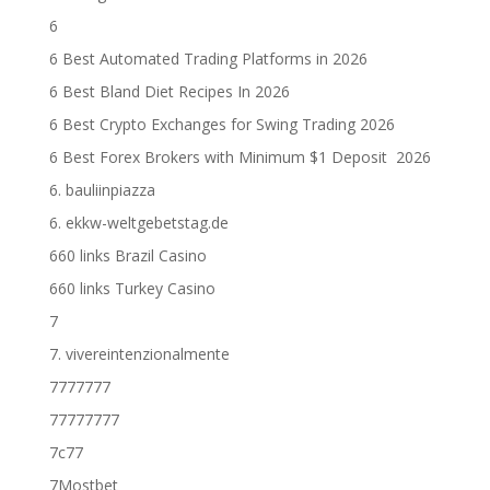
6
6 Best Automated Trading Platforms in 2026
6 Best Bland Diet Recipes In 2026
6 Best Crypto Exchanges for Swing Trading 2026
6 Best Forex Brokers with Minimum $1 Deposit ️ 2026
6. bauliinpiazza
6. ekkw-weltgebetstag.de
660 links Brazil Casino
660 links Turkey Casino
7
7. vivereintenzionalmente
7777777
77777777
7c77
7Mostbet