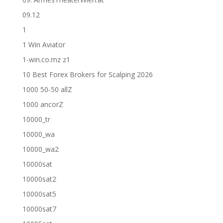
09.12
1
1 Win Aviator
1-win.co.mz z1
10 Best Forex Brokers for Scalping 2026
1000 50-50 allZ
1000 ancorZ
10000_tr
10000_wa
10000_wa2
10000sat
10000sat2
10000sat5
10000sat7