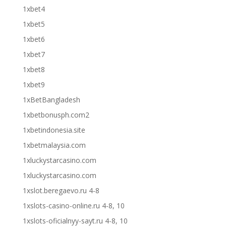
1xbet4
1xbet5
1xbet6
1xbet7
1xbet8
1xbet9
1xBetBangladesh
1xbetbonusph.com2
1xbetindonesia.site
1xbetmalaysia.com
1xluckystarcasino.com
1xluckystarcasino.com
1xslot.beregaevo.ru 4-8
1xslots-casino-online.ru 4-8, 10
1xslots-oficialnyy-sayt.ru 4-8, 10