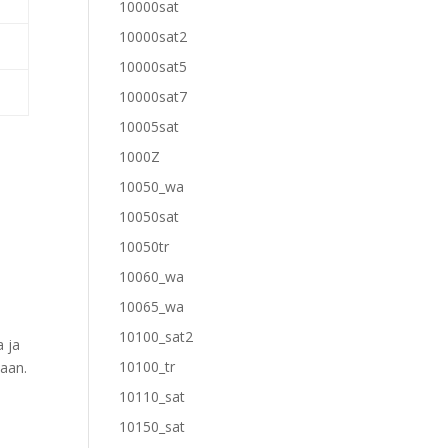
10000sat
10000sat2
10000sat5
10000sat7
10005sat
1000Z
10050_wa
10050sat
10050tr
10060_wa
10065_wa
10100_sat2
a ja
10100_tr
laan.
10110_sat
10150_sat