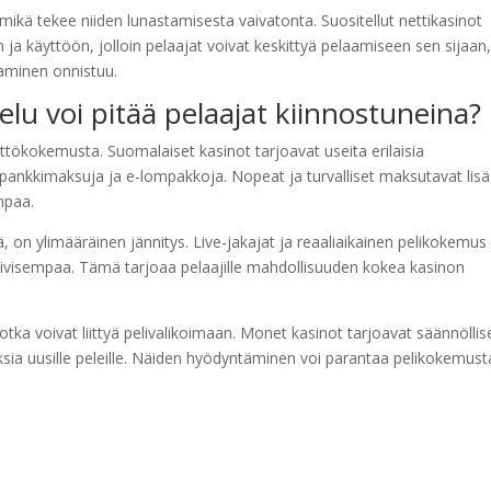
ikä tekee niiden lunastamisesta vaivatonta. Suositellut nettikasinot
ja käyttöön, jolloin pelaajat voivat keskittyä pelaamiseen sen sijaan
aaminen onnistuu.
elu voi pitää pelaajat kiinnostuneina?
tökokemusta. Suomalaiset kasinot tarjoavat useita erilaisia
pankkimaksuja ja e-lompakkoja. Nopeat ja turvalliset maksutavat lis
mpaa.
ä, on ylimääräinen jännitys. Live-jakajat ja reaaliaikainen pelikokemus
iivisempaa. Tämä tarjoaa pelaajille mahdollisuuden kokea kasinon
 jotka voivat liittyä pelivalikoimaan. Monet kasinot tarjoavat säännöllis
uksia uusille peleille. Näiden hyödyntäminen voi parantaa pelikokemust