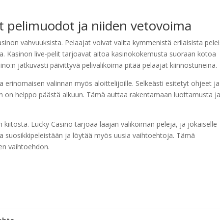
et pelimuodot ja niiden vetovoima
asinon vahvuuksista. Pelaajat voivat valita kymmenistä erilaisista pelei
sta. Kasinon live-pelit tarjoavat aitoa kasinokokemusta suoraan kotoa
no:n jatkuvasti päivittyvä pelivalikoima pitää pelaajat kiinnostuneina.
 erinomaisen valinnan myös aloittelijoille. Selkeästi esitetyt ohjeet ja
jien on helppo päästä alkuun. Tämä auttaa rakentamaan luottamusta j
n kiitosta. Lucky Casino tarjoaa laajan valikoiman pelejä, ja jokaiselle
tia suosikkipeleistään ja löytää myös uusia vaihtoehtoja. Tämä
en vaihtoehdon.