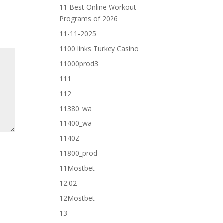
11 Best Online Workout
Programs of 2026
11-11-2025
1100 links Turkey Casino
11000prod3
111
112
11380_wa
11400_wa
1140Z
11800_prod
11Mostbet
12.02
12Mostbet
13