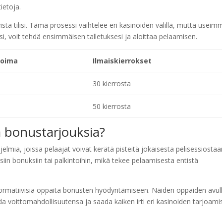
ietoja.
vista tilisi. Tämä prosessi vaihtelee eri kasinoiden välillä, mutta useim
isi, voit tehdä ensimmäisen talletuksesi ja aloittaa pelaamisen.
koima
Ilmaiskierrokset
30 kierrosta
50 kierrosta
a bonustarjouksia?
lmia, joissa pelaajat voivat kerätä pisteitä jokaisesta pelisessiostaa
in bonuksiin tai palkintoihin, mikä tekee pelaamisesta entistä
informatiivisia oppaita bonusten hyödyntämiseen. Näiden oppaiden avul
a voittomahdollisuutensa ja saada kaiken irti eri kasinoiden tarjoami