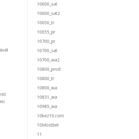
10600_sat
,
10600_sat2
10650_tr
10655_pr
10700_pr
äävät
10700_sat
10700_wa2
10800_prod
10800_tr
10800_wa
esti
10831_wa
asi
10985_wa
10bez10.com
10Mostbet
11