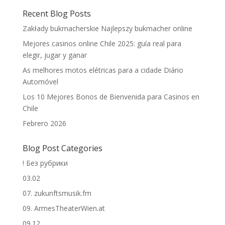
Recent Blog Posts
Zakłady bukmacherskie Najlepszy bukmacher online
Mejores casinos online Chile 2025: guía real para
elegir, jugar y ganar
As melhores motos elétricas para a cidade Diário
Automóvel
Los 10 Mejores Bonos de Bienvenida para Casinos en
Chile
Febrero 2026
Blog Post Categories
! Без рубрики
03.02
07. zukunftsmusik.fm
09. ArmesTheaterWien.at
09.12