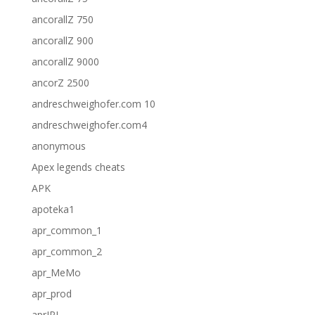
ancorallZ 750
ancorallZ 900
ancorallZ 9000
ancorZ 2500
andreschweighofer.com 10
andreschweighofer.com4
anonymous
Apex legends cheats
APK
apoteka1
apr_common_1
apr_common_2
apr_MeMo
apr_prod
aprIPL