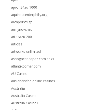
aprofi34.ru 1000
aquinascenterphilly.org
archpoints.gr
armynow.net
arteza.ru 200
articles
artworks-unlimited
ashogacarlospaz.com.ar z1
atlantikcorner.com
AU Casino
ausländische online casinos
Australia
Australia Casino
Australia Casino1