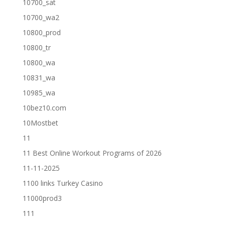
10700_sat
10700_wa2
10800_prod
10800_tr
10800_wa
10831_wa
10985_wa
10bez10.com
10Mostbet
11
11 Best Online Workout Programs of 2026
11-11-2025
1100 links Turkey Casino
11000prod3
111