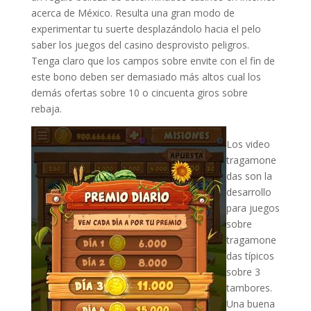
acerca de México. Resulta una gran modo de
experimentar tu suerte desplazándolo hacia el pelo
saber los juegos del casino desprovisto peligros.
Tenga claro que los campos sobre envite con el fin de
este bono deben ser demasiado más altos cual los
demás ofertas sobre 10 o cincuenta giros sobre
rebaja.
Los video
tragamone
das son la
desarrollo
para juegos
sobre
tragamone
das típicos
sobre 3
tambores.
Una buena