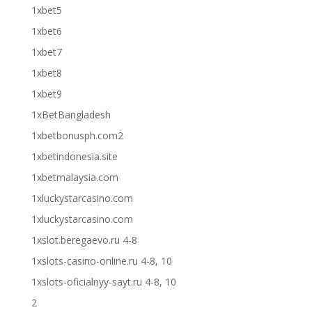
1xbet5
1xbet6
1xbet7
1xbet8
1xbet9
1xBetBangladesh
1xbetbonusph.com2
1xbetindonesia.site
1xbetmalaysia.com
1xluckystarcasino.com
1xluckystarcasino.com
1xslot.beregaevo.ru 4-8
1xslots-casino-online.ru 4-8, 10
1xslots-oficialnyy-sayt.ru 4-8, 10
2