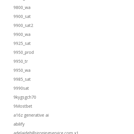
9800_wa
9900_sat
9900_sat2
9900_wa
9925_sat
9950_prod
9950_tr
9950_wa
9985_sat
9990sat
9kygsgch70
9Mostbet
a16z generative ai
abilify
adelaidehillsironingservice.com x1