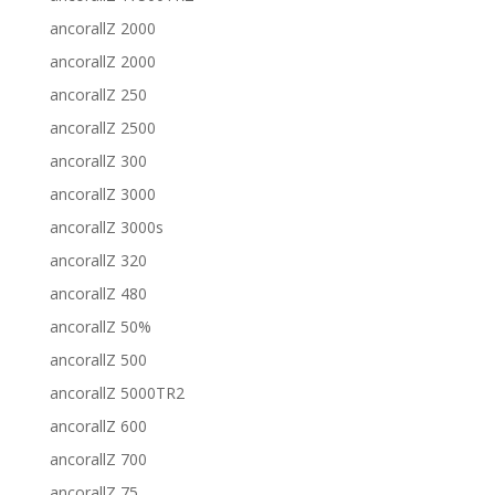
ancorallZ 2000
ancorallZ 2000
ancorallZ 250
ancorallZ 2500
ancorallZ 300
ancorallZ 3000
ancorallZ 3000s
ancorallZ 320
ancorallZ 480
ancorallZ 50%
ancorallZ 500
ancorallZ 5000TR2
ancorallZ 600
ancorallZ 700
ancorallZ 75