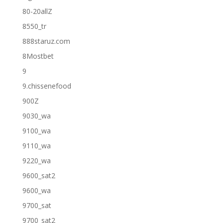
80-20allZ
8550_tr
888staruz.com
8Mostbet
9
9.chissenefood
900Z
9030_wa
9100_wa
9110_wa
9220_wa
9600_sat2
9600_wa
9700_sat
9700_sat2