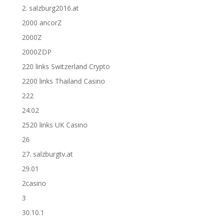
2. salzburg2016.at
2000 ancorZ
2000Z
2000ZDP
220 links Switzerland Crypto
2200 links Thailand Casino
222
24.02
2520 links UK Casino
26
27. salzburgtv.at
29.01
2casino
3
30.10.1