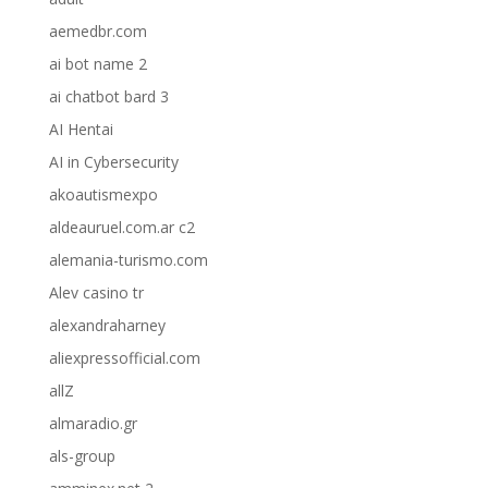
aemedbr.com
ai bot name 2
ai chatbot bard 3
AI Hentai
AI in Cybersecurity
akoautismexpo
aldeauruel.com.ar c2
alemania-turismo.com
Alev casino tr
alexandraharney
aliexpressofficial.com
allZ
almaradio.gr
als-group