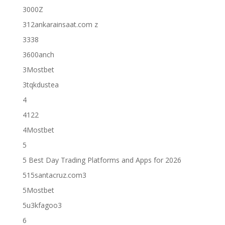
3000Z
312ankarainsaat.com z
3338
3600anch
3Mostbet
3tqkdustea
4
4122
4Mostbet
5
5 Best Day Trading Platforms and Apps for 2026
515santacruz.com3
5Mostbet
5u3kfagoo3
6