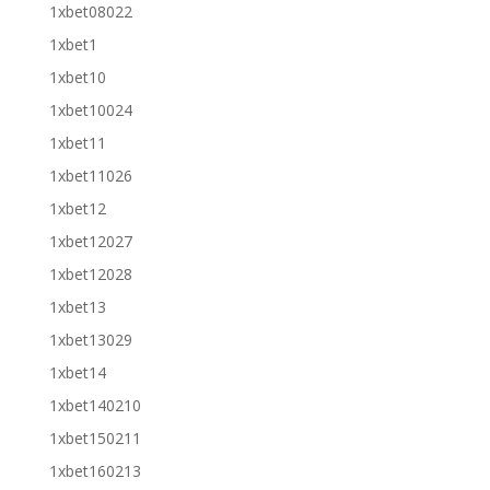
1xbet08022
1xbet1
1xbet10
1xbet10024
1xbet11
1xbet11026
1xbet12
1xbet12027
1xbet12028
1xbet13
1xbet13029
1xbet14
1xbet140210
1xbet150211
1xbet160213