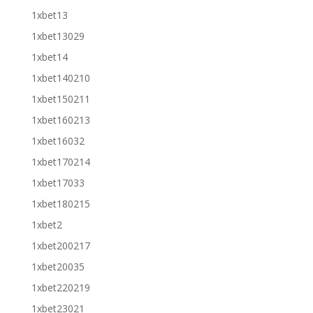
1xbet13
1xbet13029
1xbet14
1xbet140210
1xbet150211
1xbet160213
1xbet16032
1xbet170214
1xbet17033
1xbet180215
1xbet2
1xbet200217
1xbet20035
1xbet220219
1xbet23021