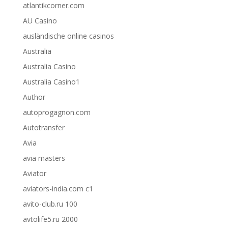
atlantikcorner.com
AU Casino
ausländische online casinos
Australia
Australia Casino
Australia Casino1
Author
autoprogagnon.com
Autotransfer
Avia
avia masters
Aviator
aviators-india.com c1
avito-club.ru 100
avtolife5.ru 2000