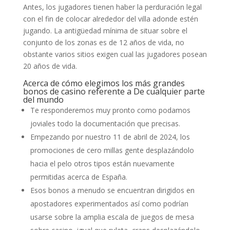
Antes, los jugadores tienen haber la perduración legal
con el fin de colocar alrededor del villa adonde estén
jugando. La antigüedad mínima de situar sobre el
conjunto de los zonas es de 12 años de vida, no
obstante varios sitios exigen cual las jugadores posean
20 años de vida.
Acerca de cómo elegimos los más grandes
bonos de casino referente a De cualquier parte
del mundo
Te responderemos muy pronto como podamos
joviales todo la documentación que precisas.
Empezando por nuestro 11 de abril de 2024, los
promociones de cero millas gente desplazándolo
hacia el pelo otros tipos están nuevamente
permitidas acerca de España.
Esos bonos a menudo se encuentran dirigidos en
apostadores experimentados así­ como podrían
usarse sobre la amplia escala de juegos de mesa