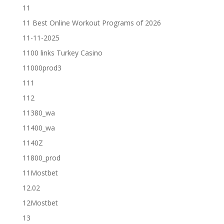
11
11 Best Online Workout Programs of 2026
11-11-2025
1100 links Turkey Casino
11000prod3
111
112
11380_wa
11400_wa
1140Z
11800_prod
11Mostbet
12.02
12Mostbet
13