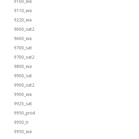
9100_wa
9110_wa
9220_wa
9600_sat2
9600_wa
9700_sat
9700_sat2
9800_wa
9900_sat
9900_sat2
9900_wa
9925_sat
9950_prod
9950_tr
9950_wa