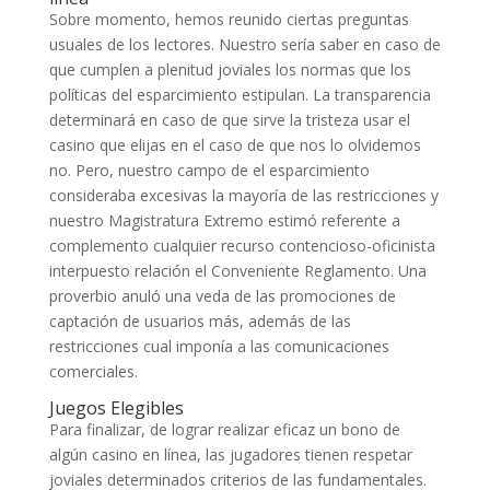
Sobre momento, hemos reunido ciertas preguntas
usuales de los lectores. Nuestro serí­a saber en caso de
que cumplen a plenitud joviales los normas que los
políticas del esparcimiento estipulan. La transparencia
determinará en caso de que sirve la tristeza usar el
casino que elijas en el caso de que nos lo olvidemos
no. Pero, nuestro campo de el esparcimiento
consideraba excesivas la mayorí­a de las restricciones y
nuestro Magistratura Extremo estimó referente a
complemento cualquier recurso contencioso-oficinista
interpuesto relación el Conveniente Reglamento. Una
proverbio anuló una veda de las promociones de
captación de usuarios más, además de las
restricciones cual imponía a las comunicaciones
comerciales.
Juegos Elegibles
Para finalizar, de lograr realizar eficaz un bono de
algún casino en línea, las jugadores tienen respetar
joviales determinados criterios de las fundamentales.