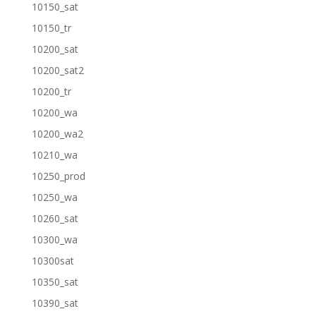
10150_sat
10150_tr
10200_sat
10200_sat2
10200_tr
10200_wa
10200_wa2
10210_wa
10250_prod
10250_wa
10260_sat
10300_wa
10300sat
10350_sat
10390_sat