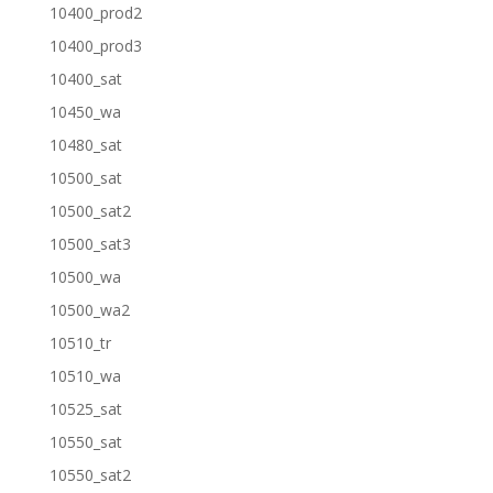
10400_prod2
10400_prod3
10400_sat
10450_wa
10480_sat
10500_sat
10500_sat2
10500_sat3
10500_wa
10500_wa2
10510_tr
10510_wa
10525_sat
10550_sat
10550_sat2