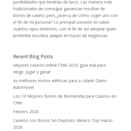
posibilidades que tendrí­as de lucro. Las manera más
tradicionales de conseguir ganancias resultan de
bonos de casino; pero,¿acerca de cómo coger uno con
el fin de mi persona? Lo principal consiste en saber
cuántos tipos tenemos, con el fin de así adoptar quien
preferible inscribirí¡ adapte en hacen de exigencias.
Recent Blog Posts
Mejores casinos online Chile 2025: guía real para
elegir, jugar y ganar
As melhores motos elétricas para a cidade Diário
Automóvel
Los 10 Mejores Bonos de Bienvenida para Casinos en
Chile
Febrero 2026
Casinos con Bonos Sin Depósito México Top marzo
2026