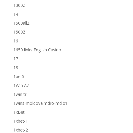
1300Z
14
1500allZ
1500Z
16
1650 links English Casino
17
18
1bet5
1Win AZ
1win tr
1wins-moldova.mdro-md x1
1xBet
1xbet-1
1xbet-2