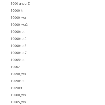
1000 ancorZ
10000_tr
10000_wa
10000_wa2
10000sat
10000sat2
10000sat5
10000sat7
10005sat
1000Z
10050_wa
10050sat
10050tr
10060_wa
10065_wa