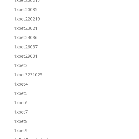
1xbet200217
1xbet20035
1xbet220219
1xbet23021
1xbet24036
1xbet26037
1xbet29031
1xbet3
1xbet3231025
1xbet4
1xbet5
1xbet6
1xbet7
1xbet8
1xbet9