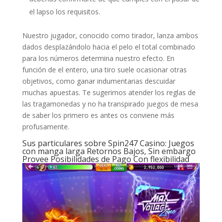
el lapso los requisitos.
Nuestro jugador, conocido como tirador, lanza ambos
dados desplazándolo hacia el pelo el total combinado
para los números determina nuestro efecto. En
función de el entero, una tiro suele ocasionar otras
objetivos, como ganar indumentarias descuidar
muchas apuestas. Te sugerimos atender los reglas de
las tragamonedas y no ha transpirado juegos de mesa
de saber los primero es antes os conviene más
profusamente.
Sus particulares sobre Spin247 Casino: Juegos
con manga larga Retornos Bajos, Sin embargo
Provee Posibilidades de Pago Con flexibilidad