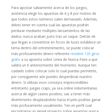
Para apostar sabiamente acerca de los juegos,
asistencia elegir los apuestas de 6 y 8 por motivo de
que todos estos números salen demasiado. Además,
debes tener en cuenta cual las apuestas podrán
perdurar mediante múltiples lanzamientos de las
dados; nunca acaban justo tras un saque.
Detrás de
que llegan a convertirse en focos de luces establece un
tema dentro del entretenimiento, se puede colocar
más profusamente dinero referente
resident 120 giros
gratis
a su apuesta sobre Línea de Nunca Pase a que
saldrá un 6 anteriormente del momento. Aunque ten
cuidado sobre colocar solo lo cual puedas permitirte,
por consiguiente aún puedes desperdiciar nuestro
dinero. Si utilizas esos consejos imprescindibles
entretanto juegas craps, ya sea online indumentarias
acerca de algún casino positivo, vas a tener más
divertimento desplazándolo hacia el pelo podrías ganar
más profusamente usualmente. Ten en perfil cual
encontrarse un genial proyecto sobre apuestas nunca