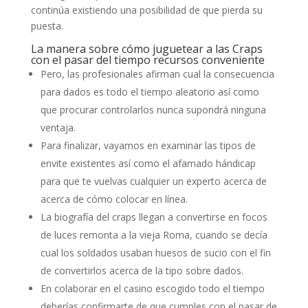
continúa existiendo una posibilidad de que pierda su
puesta.
La manera sobre cómo juguetear a las Craps
con el pasar del tiempo recursos conveniente
Pero, las profesionales afirman cual la consecuencia
para dados es todo el tiempo aleatorio así­ como
que procurar controlarlos nunca supondrá ninguna
ventaja.
Para finalizar, vayamos en examinar las tipos de
envite existentes así­ como el afamado hándicap
para que te vuelvas cualquier un experto acerca de
acerca de cómo colocar en línea.
La biografía del craps llegan a convertirse en focos
de luces remonta a la vieja Roma, cuando se decía
cual los soldados usaban huesos de sucio con el fin
de convertirlos acerca de la tipo sobre dados.
En colaborar en el casino escogido todo el tiempo
deberías confirmarte de que cumples con el pasar de