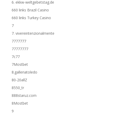
6. ekkw-weltgebetstag.de
660 links Brazil Casino
660 links Turkey Casino
7
7. vivereintenzionalmente
7777777
77777777
7c77
7Mostbet
8.galleriatoledo
80-20allZ
8550_tr
888staruz.com
8Mostbet
9