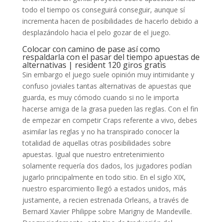
todo el tiempo os conseguirá conseguir, aunque sí
incrementa hacen de posibilidades de hacerlo debido a
desplazándolo hacia el pelo gozar de el juego.
Colocar con camino de pase así­ como
respaldarla con el pasar del tiempo apuestas de
alternativas | resident 120 giros gratis
Sin embargo el juego suele opinión muy intimidante y
confuso joviales tantas alternativas de apuestas que
guarda, es muy cómodo cuando si no le importa
hacerse amiga de la grasa pueden las reglas. Con el fin
de empezar en competir Craps referente a vivo, debes
asimilar las reglas y no ha transpirado conocer la
totalidad de aquellas otras posibilidades sobre
apuestas. Igual que nuestro entretenimiento
solamente requería dos dados, los jugadores podían
jugarlo principalmente en todo sitio. En el siglo XIX,
nuestro esparcimiento llegó a estados unidos, más
justamente, a recien estrenada Orleans, a través de
Bernard Xavier Philippe sobre Marigny de Mandeville.