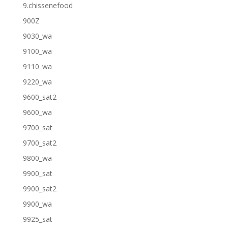
9.chissenefood
900Z
9030_wa
9100_wa
9110_wa
9220_wa
9600_sat2
9600_wa
9700_sat
9700_sat2
9800_wa
9900_sat
9900_sat2
9900_wa
9925_sat