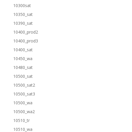
10300sat
10350_sat
10390_sat
10400_prod2
10400_prod3
10400_sat
10450_wa
10480_sat
10500_sat
10500_sat2
10500_sat3
10500_wa
10500_wa2
10510_tr
10510_wa