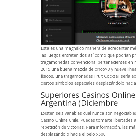
Esta es una magnifico manera de acrecentar méto
las juegos entretenidos así­ como que podrían pr
tragamonedas convencional pertenecientes en N
2015 una buena mezcla de cinco×3 y nueve línea
físicos, una tragamonedas Fruit Cocktail serí­a 
ciertos símbolos especiales desplazándolo hacia
Superiores Casinos Online
Argentina (Diciembre
Existen seis variables cual nunca son negociable
Casino Online Chile. Puedes tomarte libertades a
repetición de victorias. Para información, las 
desplazándolo hacia el pelo x500.