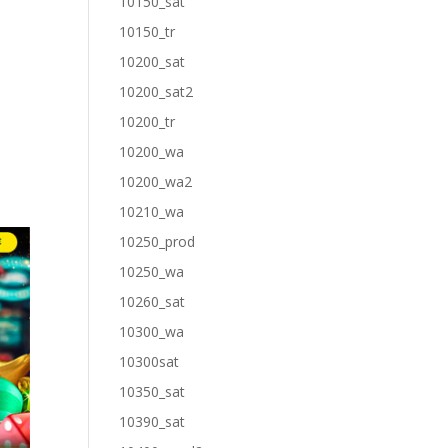
10150_sat
10150_tr
10200_sat
10200_sat2
10200_tr
10200_wa
10200_wa2
10210_wa
10250_prod
10250_wa
10260_sat
10300_wa
10300sat
10350_sat
10390_sat