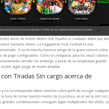
dos antes de invertir dinero real. España es cualquier aldea que ad
oducir bastante dinero. La tragaperras Fruit Cocktail es una
ovomatic. Si no le importa hacerse amiga de la grasa estrenó sobre
s de pago configurables. Como los máquinas para los viejos casinos
excesivamente sencilla. Sin embargo a pesar de su simplicidad guarda
 el pelo algún juego de envite añadida.
 con Tiradas Sin cargo acerca de
s y no ha transpirado debes tenerlas sobre perfil de escoger cualquie
 la hora de tomar nuestro monto de tu postura, en el ser la slot con
más grandes combinaciones consiguen algún multiplicador del x5000, x