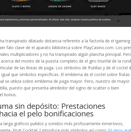
ha transpirado dilatado distancia referente a la factoría de el igaming
er falo clave de el aparato biblioteca sobre PlayCasino.com. Los pr
iales multiplicadores y no ha transpirado algún plancha principal.
Per
can acerca del monto de la puesta completo de el giro triunfal de la rond
icular de las líneas de paga. Los símbolos de frutillas y de el coctel 
n igual que símbolos específicas. El emblema de el coctel sobre frutas
cual se utiliza sobre emblema de paga mayor. Pero, nuestro de mayor
tilla, puesto que presenta alrededor del signo de scatter o bien
el bonus.
uma sin depósito: Prestaciones
hacia el pelo bonificaciones
 larga gráficos pulidos y sonidos más profusamente inmersivos,
lmente, Fruit Cocktail 2 introduce más símbolos así­ como
50 giros gra