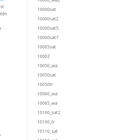
sí­
10000sat
ntén
10000sat2
10000sat5
a
10000sat7
10005sat
1000Z
e
10050_wa
10050sat
10050tr
10060_wa
10065_wa
10100_sat2
10100_tr
10110_sat
s