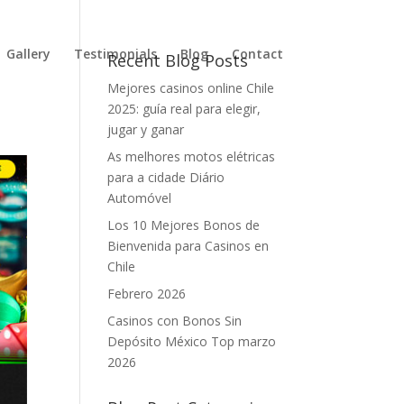
Gallery
Testimonials
Blog
Contact
Recent Blog Posts
Mejores casinos online Chile
2025: guía real para elegir,
jugar y ganar
As melhores motos elétricas
para a cidade Diário
Automóvel
Los 10 Mejores Bonos de
Bienvenida para Casinos en
Chile
Febrero 2026
Casinos con Bonos Sin
Depósito México Top marzo
2026