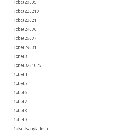
1xbet20035
1xbet220219
1xbet23021
1xbet24036
1xbet26037
1xbet29031
1xbet3
1xbet3231025
1xbet4
1xbet5
1xbet6
1xbet7
1xbet8
1xbet9
1xBetBangladesh