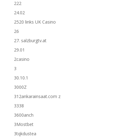
222
24.02
2520 links UK Casino
26
27. salzburgtv.at
29.01
2casino
3
30.10.1
3000Z
312ankarainsaat.com z
3338
3600anch
3Mostbet
3tqkdustea