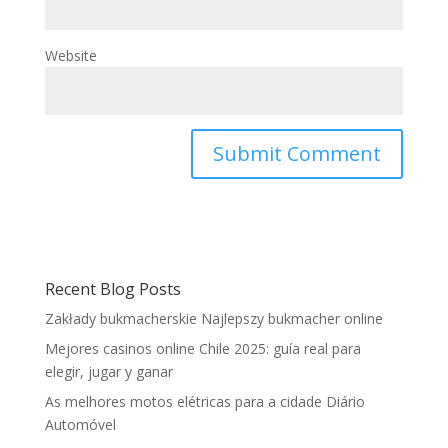
Website
Recent Blog Posts
Zakłady bukmacherskie Najlepszy bukmacher online
Mejores casinos online Chile 2025: guía real para
elegir, jugar y ganar
As melhores motos elétricas para a cidade Diário
Automóvel