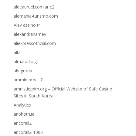
aldeauruel.com.ar c2
alemania-turismo.com
Alev casino tr
alexandraharney
aliexpressofficial.com
allZ
almaradio.gr
als-group
amminex.net 2
amnistiepdm.org – Official Website of Safe Casino
Sites in South Korea
Analytics
anbhoth.ie
ancorallZ
ancorallZ 1000