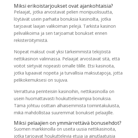
Miksi erikoistarjoukset ovat ajankohtaisia?
Pelaajat, jotka arvostavat pelien monipuolisuutta,
löytävät usein parhaita bonuksia kasinoilta, jotka
tarjoavat laajan valikoiman pelejä. Tarkista kasinon
pelivalikoima ja sen tarjoamat bonukset ennen
rekisteröitymistä.
Nopeat maksut ovat yksi tärkeimmistä tekijöistä
nettikasinon valinnassa. Pelaajat arvostavat sitä, että
voitot siirtyvät nopeasti omalle tilille. Etsi kasinoita,
jotka lupaavat nopeita ja turvallisia maksutapoja, jotta
pelikokemuksesi on sujuva.
Verrattuna perinteisiin kasinoihin, nettikasinoilla on
usein huomattavasti houkuttelevampia bonuksia.
Tämä johtuu osittain alhaisemmista toimintakuluista,
mikä mahdollistaa suuremmat bonukset pelaajille.
Miksi pelaajien on ymmärrettävä bonusehdot?
Suomen markkinoilla on useita uusia nettikasinoita,
jotka tarjoavat houkuttelevia etuja ja ainutlaatuisia