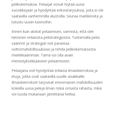
pelikokemuksia. Pelaajat voivat löytää uusia
suosikkejaan ja hyödyntää erikoistarjouksia, joita ei ole
saatavilla vanhemmilla alustoilla. Seuraa markkinoita ja
tutustu uusiin kasinoihin.
Ennen kuin aloitat pelaamisen, varmista, että olet
tietoinen erilaisista pelistrategioista. Tuntemalla pelisi
säännöt ja strategiat voit parantaa
voittomahdollisuuksiasi ja tehdä pelikokemuksesta
mielekkäämmän. Tämä voi olla avain
menestyksekkääseen pelaamiseen.
Pelaajana voit hyödyntää erilaisia ilmaiskierroksia ja
etuja, jotka ovat saatavilla uusille asiakkaille.
Ilmaiskierrokset tarjoavat erinomaisen mahdollisuuden
kokeilla uusia pelejä ilman riskiä omasta rahasta, mikä
voi tuoda mukanaan jännittäviä hetkiä.