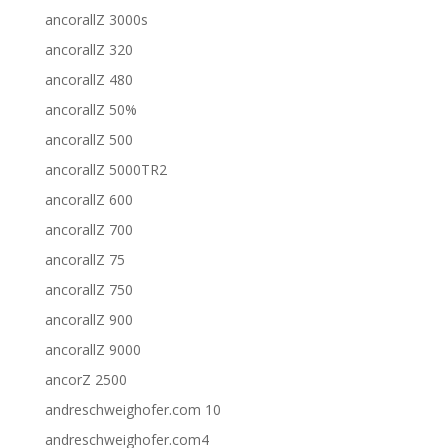
ancorallZ 3000s
ancorallZ 320
ancorallZ 480
ancorallZ 50%
ancorallZ 500
ancorallZ 5000TR2
ancorallZ 600
ancorallZ 700
ancorallZ 75
ancorallZ 750
ancorallZ 900
ancorallZ 9000
ancorZ 2500
andreschweighofer.com 10
andreschweighofer.com4