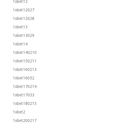
1xbet12
1xbet12027
1xbet12028
1xbet13
1xbet13029
1xbet14
1xbet140210
1xbet150211
1xbet160213
1xbet16032
1xbet170214
1xbet17033
1xbet180215
1xbet2
1xbet200217