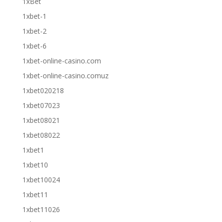
1xBet
1xbet-1
1xbet-2
1xbet-6
1xbet-online-casino.com
1xbet-online-casino.comuz
1xbet020218
1xbet07023
1xbet08021
1xbet08022
1xbet1
1xbet10
1xbet10024
1xbet11
1xbet11026