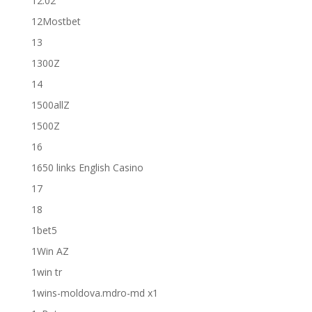
12.02
12Mostbet
13
1300Z
14
1500allZ
1500Z
16
1650 links English Casino
17
18
1bet5
1Win AZ
1win tr
1wins-moldova.mdro-md x1