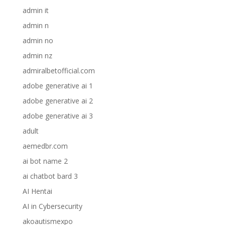
admin it
admin n
admin no
admin nz
admiralbetofficial.com
adobe generative ai 1
adobe generative ai 2
adobe generative ai 3
adult
aemedbr.com
ai bot name 2
ai chatbot bard 3
AI Hentai
AI in Cybersecurity
akoautismexpo