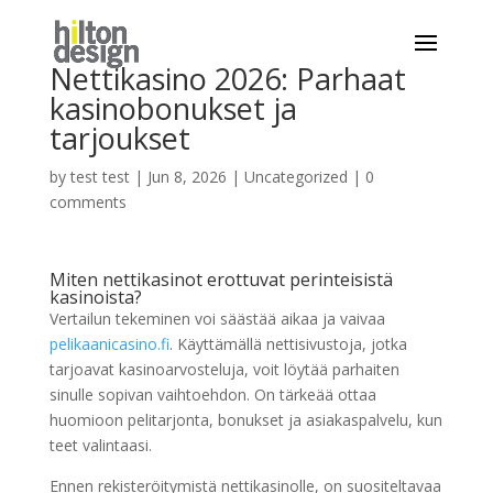
Nettikasino 2026: Parhaat
kasinobonukset ja
tarjoukset
by
test test
|
Jun 8, 2026
|
Uncategorized
|
0
comments
Miten nettikasinot erottuvat perinteisistä
kasinoista?
Vertailun tekeminen voi säästää aikaa ja vaivaa
pelikaanicasino.fi
. Käyttämällä nettisivustoja, jotka
tarjoavat kasinoarvosteluja, voit löytää parhaiten
sinulle sopivan vaihtoehdon. On tärkeää ottaa
huomioon pelitarjonta, bonukset ja asiakaspalvelu, kun
teet valintaasi.
Ennen rekisteröitymistä nettikasinolle, on suositeltavaa