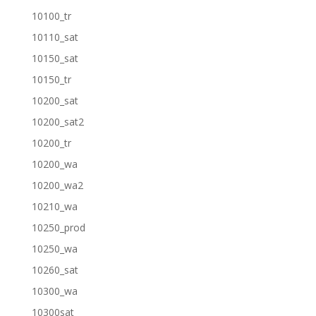
10100_tr
10110_sat
10150_sat
10150_tr
10200_sat
10200_sat2
10200_tr
10200_wa
10200_wa2
10210_wa
10250_prod
10250_wa
10260_sat
10300_wa
10300sat