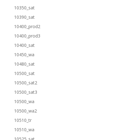
10350_sat
10390_sat
10400_prod2
10400_prod3
10400_sat
10450_wa
10480_sat
10500_sat
10500_sat2
10500_sat3
10500_wa
10500_wa2
10510_tr
10510_wa
10525_sat