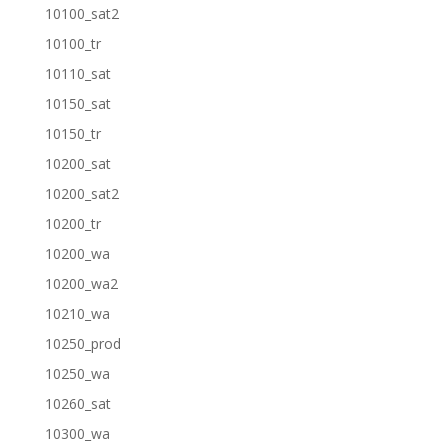
10100_sat2
10100_tr
10110_sat
10150_sat
10150_tr
10200_sat
10200_sat2
10200_tr
10200_wa
10200_wa2
10210_wa
10250_prod
10250_wa
10260_sat
10300_wa