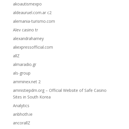
akoautismexpo
aldeauruel.com.ar c2
alemania-turismo.com
Alev casino tr
alexandraharney
aliexpressofficial.com
allZ
almaradio.gr
als-group
amminex.net 2
amnistiepdm.org – Official Website of Safe Casino
Sites in South Korea
Analytics
anbhoth.ie
ancorallZ