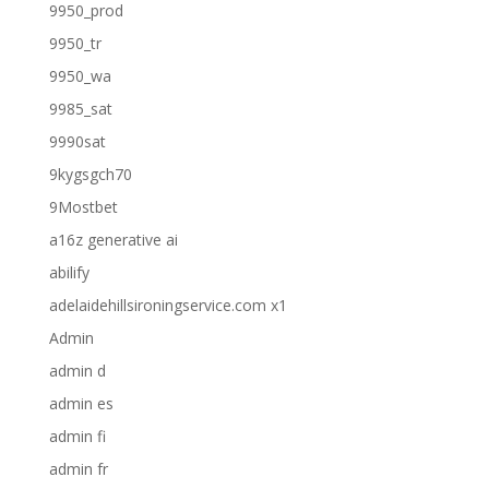
9950_prod
9950_tr
9950_wa
9985_sat
9990sat
9kygsgch70
9Mostbet
a16z generative ai
abilify
adelaidehillsironingservice.com x1
Admin
admin d
admin es
admin fi
admin fr