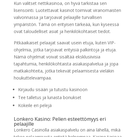
Kun valitset nettikasinoa, on hyvä tarkistaa sen
lisensointi. Luotettavat kasinot toimivat viranomaisten
valvonnassa ja tarjoavat pelaajille turvallisen
ympäristön. Tämä on erityisen tärkeää, kun kyseessä
ovat taloudelliset asiat ja henkilökohtaiset tiedot.
Pitkäaikaiset pelaajat saavat usein etuja, kuten VIP-
ohjelmia, jotka tarjoavat erityisiä palkintoja ja etuja.
Nämä ohjelmat voivat sisältää eksklusiivisia
tapahtumia, henkilökohtaista asiakaspalvelua ja jopa
matkakohteita, jotka tekevät pelaamisesta vieläkin
houkuttelevampaa.
Kirjaudu sisään ja tutustu kasinoon
Tee talletus ja lunasta bonukset
Kokeile eri pelejä
Lonkero Kasino: Pelien esteettömyys eri
pelaajille
Lonkero Casinolla asiakaspalvelu on aina lähellä, mikä
tekee pelaamisesta entistä helpompaa. Kasino tarjoaa