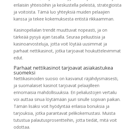
erilaisiin yhteisöihin ja keskustella peleistä, strategioista
ja voitoista. Tämä luo yhteyksiä muiden pelaajien
kanssa ja tekee kokemuksesta entistä rikkaamman.
Kasinopelialan trendit muuttuvat nopeasti, ja on
tärkeää pysyä ajan tasalla. Seuraa peliuutisia ja
kasinoarvosteluja, jotta voit löytää uusimmat ja
parhaat nettikasinot, jotka tarjoavat houkuttelevimmat
edut.
Parhaat nettikasinot tarjoavat asiakastukea
suomeksi
Nettikasinoiden suosio on kasvanut räjähdysmäisesti,
ja suomalaiset kasinot tarjoavat pelaajilleen
erinomaisia mahdollisuuksia. Eri pelialustojen vertailu
voi auttaa sinua löytämään juuri sinulle sopivan paikan.
Tämän lisäksi voit hyödyntää erilaisia bonuksia ja
tarjouksia, jotka parantavat pelikokemustasi. Muista
tutustua palautusprosentteihin, jotta tiedät, mitä voit
odottaa.