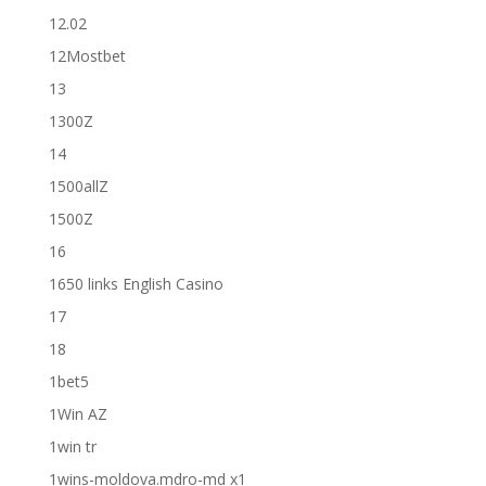
12.02
12Mostbet
13
1300Z
14
1500allZ
1500Z
16
1650 links English Casino
17
18
1bet5
1Win AZ
1win tr
1wins-moldova.mdro-md x1