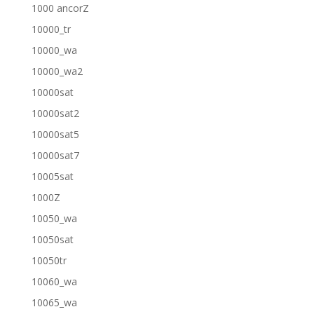
1000 ancorZ
10000_tr
10000_wa
10000_wa2
10000sat
10000sat2
10000sat5
10000sat7
10005sat
1000Z
10050_wa
10050sat
10050tr
10060_wa
10065_wa