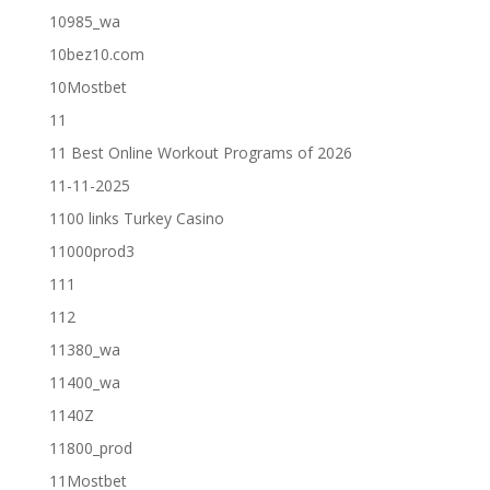
10985_wa
10bez10.com
10Mostbet
11
11 Best Online Workout Programs of 2026
11-11-2025
1100 links Turkey Casino
11000prod3
111
112
11380_wa
11400_wa
1140Z
11800_prod
11Mostbet