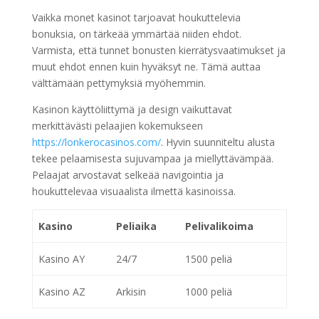
Vaikka monet kasinot tarjoavat houkuttelevia
bonuksia, on tärkeää ymmärtää niiden ehdot.
Varmista, että tunnet bonusten kierrätysvaatimukset ja
muut ehdot ennen kuin hyväksyt ne. Tämä auttaa
välttämään pettymyksiä myöhemmin.
Kasinon käyttöliittymä ja design vaikuttavat
merkittävästi pelaajien kokemukseen
https://lonkerocasinos.com/
. Hyvin suunniteltu alusta
tekee pelaamisesta sujuvampaa ja miellyttävämpää.
Pelaajat arvostavat selkeää navigointia ja
houkuttelevaa visuaalista ilmettä kasinoissa.
Kasino
Peliaika
Pelivalikoima
Kasino AY
24/7
1500 peliä
Kasino AZ
Arkisin
1000 peliä