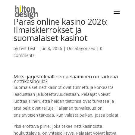
Paras online kasino 2026:
Ilmaiskierrokset ja
suomalaiset kasinot
by
test test
|
Jun 8, 2026
|
Uncategorized
|
0
comments
Miksi järjestelmällinen pelaaminen on tärkeää
nettikasinoilla?
Suomalaiset nettikasinot ovat tunnettuja korkeasta
laadustaan ja luotettavuudestaan. Pelaajat voivat
luottaa siihen, että heidän tietonsa ovat turvassa ja
että pelit ovat reiluja. Tällainen turvallisuus on
ensiarvoisen tärkeää, kun valitset paikan, jossa pelaat.
Yksi erottuva piirre, joka tekee nettikasinoista
houkuttelevia, on yhteisöllisyys. Pelaajat voivat liittyä