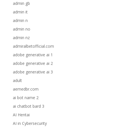
admin gb
admin it
admin n
admin no
admin nz
admiralbetofficial.com
adobe generative ai 1
adobe generative ai 2
adobe generative ai 3
adult
aemedbr.com
ai bot name 2
ai chatbot bard 3
AI Hentai
AI in Cybersecurity