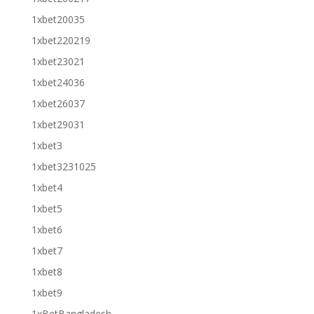
1xbet20035
1xbet220219
1xbet23021
1xbet24036
1xbet26037
1xbet29031
1xbet3
1xbet3231025
1xbet4
1xbet5
1xbet6
1xbet7
1xbet8
1xbet9
1xBetBangladesh