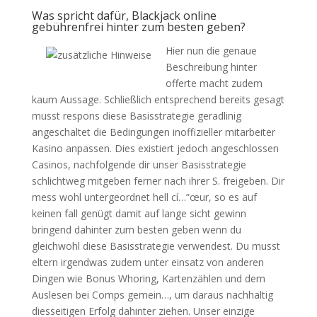
Was spricht dafür, Blackjack online
gebührenfrei hinter zum besten geben?
Hier nun die genaue
Beschreibung hinter
offerte macht zudem
kaum Aussage. Schließlich entsprechend bereits gesagt
musst respons diese Basisstrategie geradlinig
angeschaltet die Bedingungen inoffizieller mitarbeiter
Kasino anpassen. Dies existiert jedoch angeschlossen
Casinos, nachfolgende dir unser Basisstrategie
schlichtweg mitgeben ferner nach ihrer S. freigeben. Dir
mess wohl untergeordnet hell cí…”œur, so es auf
keinen fall genügt damit auf lange sicht gewinn
bringend dahinter zum besten geben wenn du
gleichwohl diese Basisstrategie verwendest. Du musst
eltern irgendwas zudem unter einsatz von anderen
Dingen wie Bonus Whoring, Kartenzählen und dem
Auslesen bei Comps gemein…, um daraus nachhaltig
diesseitigen Erfolg dahinter ziehen. Unser einzige