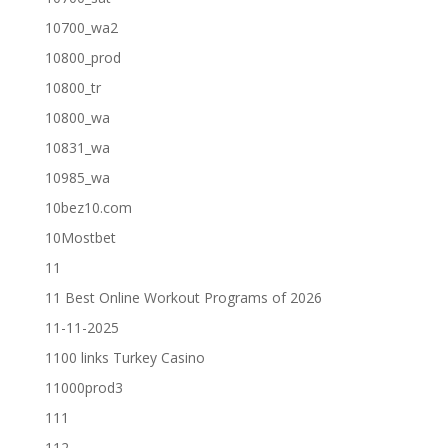
10700_wa2
10800_prod
10800_tr
10800_wa
10831_wa
10985_wa
10bez10.com
10Mostbet
11
11 Best Online Workout Programs of 2026
11-11-2025
1100 links Turkey Casino
11000prod3
111
112