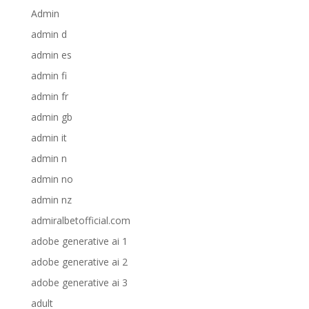
Admin
admin d
admin es
admin fi
admin fr
admin gb
admin it
admin n
admin no
admin nz
admiralbetofficial.com
adobe generative ai 1
adobe generative ai 2
adobe generative ai 3
adult