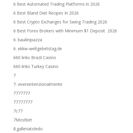
6 Best Automated Trading Platforms in 2026
6 Best Bland Diet Recipes In 2026
6 Best Crypto Exchanges for Swing Trading 2026
6 Best Forex Brokers with Minimum $1 Deposit ️ 2026
6. bauliinpiazza
6. ekkw-weltgebetstag.de
660 links Brazil Casino
660 links Turkey Casino
7
7. vivereintenzionalmente
7777777
77777777
7c77
7Mostbet
8.galleriatoledo