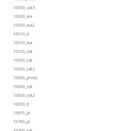
10500_sat3
10500_wa
10500_wa2
10510_tr
10510_wa
10525_sat
10550_sat
10550_sat2
10600_prod2
10600_sat
10600_sat2
10650_tr
10655_pr
10700_pr
10700_sat