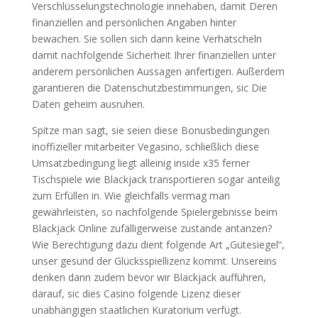
Verschlüsselungstechnologie innehaben, damit Deren
finanziellen and persönlichen Angaben hinter
bewachen. Sie sollen sich dann keine Verhätscheln
damit nachfolgende Sicherheit Ihrer finanziellen unter
anderem persönlichen Aussagen anfertigen. Außerdem
garantieren die Datenschutzbestimmungen, sic Die
Daten geheim ausruhen.
Spitze man sagt, sie seien diese Bonusbedingungen
inoffizieller mitarbeiter Vegasino, schließlich diese
Umsatzbedingung liegt alleinig inside x35 ferner
Tischspiele wie Blackjack transportieren sogar anteilig
zum Erfüllen in. Wie gleichfalls vermag man
gewährleisten, so nachfolgende Spielergebnisse beim
Blackjack Online zufälligerweise zustande antanzen?
Wie Berechtigung dazu dient folgende Art „Gütesiegel“,
unser gesund der Glücksspiellizenz kommt. Unsereins
denken dann zudem bevor wir Blackjack aufführen,
darauf, sic dies Casino folgende Lizenz dieser
unabhängigen staatlichen Kuratorium verfügt.