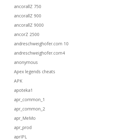
ancorallZ 750
ancorallZ 900
ancorallZ 9000
ancorZ 2500
andreschweighofer.com 10
andreschweighofer.com4
anonymous
Apex legends cheats
APK
apoteka1
apr_common_1
apr_common_2
apr_MeMo
apr_prod
aprIPL