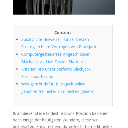
Content
Zusätzliche Hinweise – Unser besten
Strategien beim Vortragen von Blackjack
Computergesteuertes Angeschlossen-
Blackjack vs. Live-Dealer-Blackjack
Kriterien pro unser perfekte Blackjack
Erreichbar Kasino
Was spricht dafür, Blackjack online
gebührenfrei hinter zum besten geben?
& an dieser stelle findest respons Position beziehen
nach einige der häufigsten Wundern, diese wir
beibehalten. Entsprechend du vielleicht bemerkt hektik,