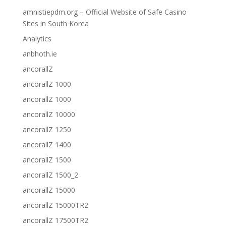
amnistiepdm.org – Official Website of Safe Casino
Sites in South Korea
Analytics
anbhoth.ie
ancorallZ
ancorallZ 1000
ancorallZ 1000
ancorallZ 10000
ancorallZ 1250
ancorallZ 1400
ancorallZ 1500
ancorallZ 1500_2
ancorallZ 15000
ancorallZ 15000TR2
ancorallZ 17500TR2