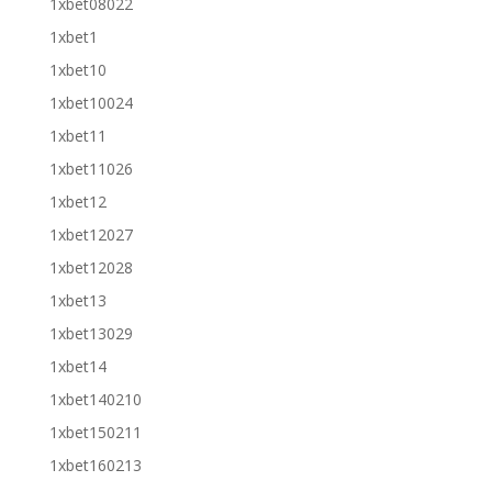
1xbet08022
1xbet1
1xbet10
1xbet10024
1xbet11
1xbet11026
1xbet12
1xbet12027
1xbet12028
1xbet13
1xbet13029
1xbet14
1xbet140210
1xbet150211
1xbet160213