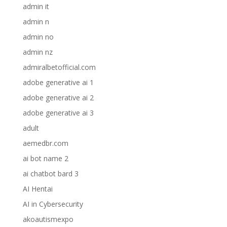
admin it
admin n
admin no
admin nz
admiralbetofficial.com
adobe generative ai 1
adobe generative ai 2
adobe generative ai 3
adult
aemedbr.com
ai bot name 2
ai chatbot bard 3
AI Hentai
AI in Cybersecurity
akoautismexpo