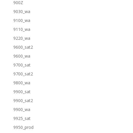
900Z
9030_wa
9100_wa
9110_wa
9220_wa
9600_sat2
9600_wa
9700_sat
9700_sat2
9800_wa
9900_sat
9900_sat2
9900_wa
9925_sat
9950_prod