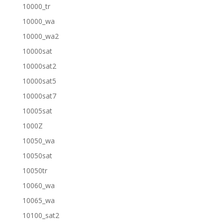
10000_tr
10000_wa
10000_wa2
10000sat
10000sat2
10000sat5
10000sat7
10005sat
1000Z
10050_wa
10050sat
10050tr
10060_wa
10065_wa
10100_sat2