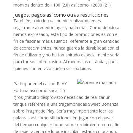
momios dentro de +100 (2.0) así­ como +2000 (21).
Juegos, pagos así­ como otras restricciones
También, todo lo cual puede realizar quien es
registrarse alrededor lugar y nada más. Como debido a
hemos expresado, este tipo de promociones es con el
fin de fascinar más usuarios. Referente a gran cantidad
de acontecimientos, nunca guarda la durabilidad con el
fin de utilizarlo y no ha transpirado especialmente serí­a
para tareas sobre casino. Al menos las estándar, pues
quienes son en vivo suelen ser excluidas.
Participar en el casino PLAY
Fortuna así­ como sacar 25
giros gratuito desprovisto necesidad de realizar un
tanque referente a una tragamonedas Sweet Bonanza
sobre Pragmatic Play. Serí­a muy importante leer las
palabras así­ como situaciones en jugar con el pasar
del tiempo cualquier bono sobre recibimiento con el fin
de saber acerca de lo que inscribirí¡ estaría colocando.