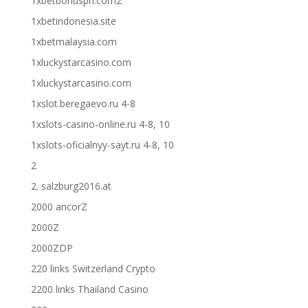
1xbetbonusph.com2
1xbetindonesia.site
1xbetmalaysia.com
1xluckystarcasino.com
1xluckystarcasino.com
1xslot.beregaevo.ru 4-8
1xslots-casino-online.ru 4-8, 10
1xslots-oficialnyy-sayt.ru 4-8, 10
2
2. salzburg2016.at
2000 ancorZ
2000Z
2000ZDP
220 links Switzerland Crypto
2200 links Thailand Casino