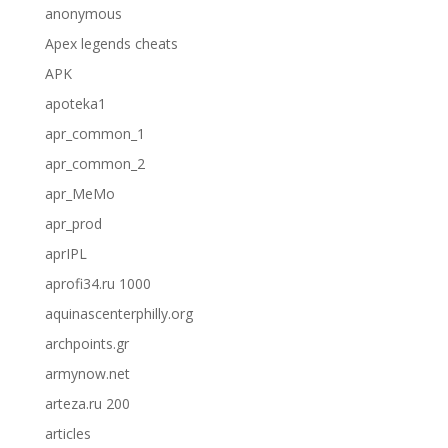
anonymous
Apex legends cheats
APK
apoteka1
apr_common_1
apr_common_2
apr_MeMo
apr_prod
aprIPL
aprofi34.ru 1000
aquinascenterphilly.org
archpoints.gr
armynow.net
arteza.ru 200
articles