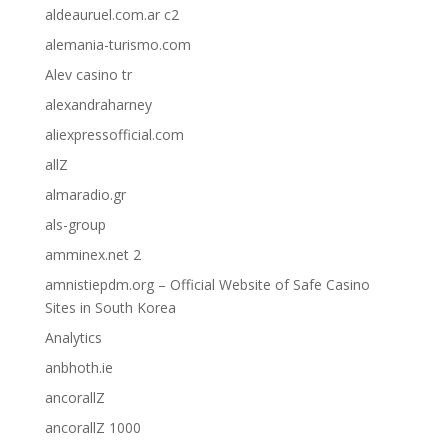
aldeauruel.com.ar c2
alemania-turismo.com
Alev casino tr
alexandraharney
aliexpressofficial.com
allZ
almaradio.gr
als-group
amminex.net 2
amnistiepdm.org – Official Website of Safe Casino
Sites in South Korea
Analytics
anbhoth.ie
ancorallZ
ancorallZ 1000