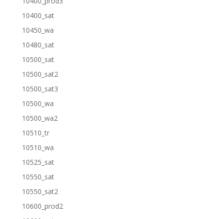
10400_prod3
10400_sat
10450_wa
10480_sat
10500_sat
10500_sat2
10500_sat3
10500_wa
10500_wa2
10510_tr
10510_wa
10525_sat
10550_sat
10550_sat2
10600_prod2