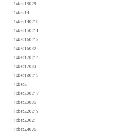
1xbet13029
1xbet14
1xbet140210
1xbet150211
1xbet160213
1xbet16032
1xbet170214
1xbet17033
1xbet180215
1xbet2
1xbet200217
1xbet20035
1xbet220219
1xbet23021
1xbet24036