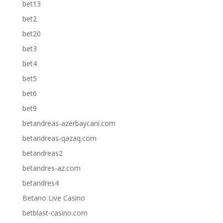
bet13
bet2
bet20
bet3
bet4
bet5
bet6
bet9
betandreas-azerbaycani.com
betandreas-qazaq.com
betandreas2
betandres-az.com
betandres4
Betano Live Casino
betblast-casino.com