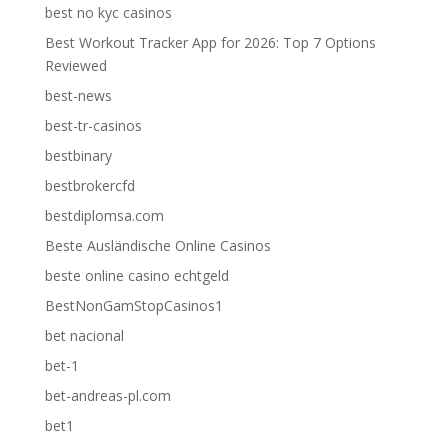
best no kyc casinos
Best Workout Tracker App for 2026: Top 7 Options
Reviewed
best-news
best-tr-casinos
bestbinary
bestbrokercfd
bestdiplomsa.com
Beste Ausländische Online Casinos
beste online casino echtgeld
BestNonGamStopCasinos1
bet nacional
bet-1
bet-andreas-pl.com
bet1