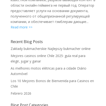
области онлайн-гейминга не первый год. Оператор
предоставляет услуги на основании документа,
полученного от общепризнанной регулирующей
компании, и обеспечивает гэмблерам дающие...
Read more >>
Recent Blog Posts
Zakłady bukmacherskie Najlepszy bukmacher online
Mejores casinos online Chile 2025: guía real para
elegir, jugar y ganar
As melhores motos elétricas para a cidade Diário
Automóvel
Los 10 Mejores Bonos de Bienvenida para Casinos en
Chile
Febrero 2026
Blog Post Categories