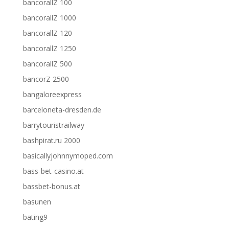
bancorallZ 100
bancorallZ 1000
bancorallZ 120
bancorallZ 1250
bancorallZ 500
bancorZ 2500
bangaloreexpress
barceloneta-dresden.de
barrytouristrailway
bashpirat.ru 2000
basicallyjohnnymoped.com
bass-bet-casino.at
bassbet-bonus.at
basunen
bating9