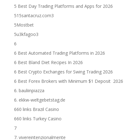
5 Best Day Trading Platforms and Apps for 2026
515santacruz.com3
5Mostbet
5u3kfagoo3
6
6 Best Automated Trading Platforms in 2026
6 Best Bland Diet Recipes In 2026
6 Best Crypto Exchanges for Swing Trading 2026
6 Best Forex Brokers with Minimum $1 Deposit ️ 2026
6. bauliinpiazza
6. ekkw-weltgebetstag.de
660 links Brazil Casino
660 links Turkey Casino
7
7. vivereintenzionalmente