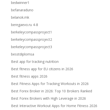
bedwinner1
befanaraduno
belanok.mk
beregaevo.ru 4-8
berkeleycompassproject1
berkeleycompassproject2
berkeleycompassproject3
besstdiplomsa
Best app for tracking nutrition
Best fitness app for EU citizens in 2026
Best fitness apps 2026
Best Fitness Apps for Tracking Workouts in 2026
Best Forex Broker in 2026: Top 10 Brokers Ranked
Best Forex Brokers with High Leverage in 2026
Best Interactive Workout Apps for Home Fitness 2026