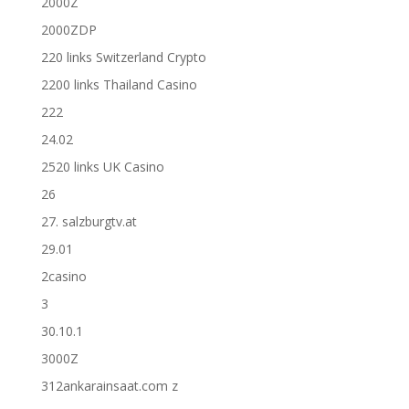
2000Z
2000ZDP
220 links Switzerland Crypto
2200 links Thailand Casino
222
24.02
2520 links UK Casino
26
27. salzburgtv.at
29.01
2casino
3
30.10.1
3000Z
312ankarainsaat.com z