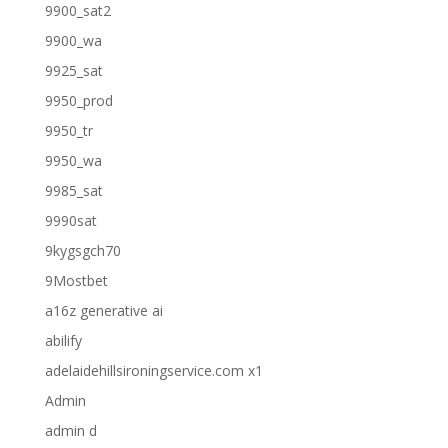
9900_sat2
9900_wa
9925_sat
9950_prod
9950_tr
9950_wa
9985_sat
9990sat
9kygsgch70
9Mostbet
a16z generative ai
abilify
adelaidehillsironingservice.com x1
Admin
admin d