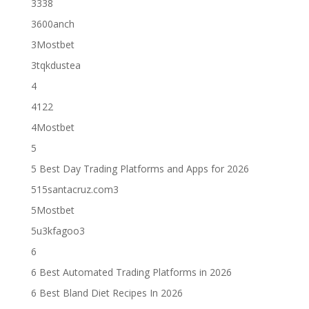
3338
3600anch
3Mostbet
3tqkdustea
4
4122
4Mostbet
5
5 Best Day Trading Platforms and Apps for 2026
515santacruz.com3
5Mostbet
5u3kfagoo3
6
6 Best Automated Trading Platforms in 2026
6 Best Bland Diet Recipes In 2026