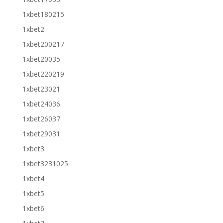
1xbet180215
1xbet2
1xbet200217
1xbet20035
1xbet220219
1xbet23021
1xbet24036
1xbet26037
1xbet29031
1xbet3
1xbet3231025
1xbet4
1xbet5
1xbet6