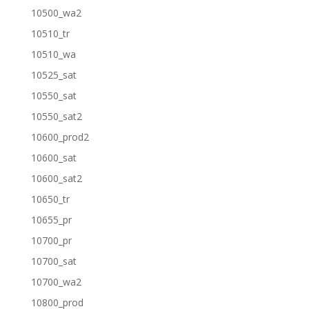
10500_wa2
10510_tr
10510_wa
10525_sat
10550_sat
10550_sat2
10600_prod2
10600_sat
10600_sat2
10650_tr
10655_pr
10700_pr
10700_sat
10700_wa2
10800_prod