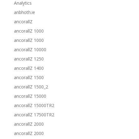
Analytics
anbhoth.ie
ancorallZ
ancorallZ 1000
ancorallZ 1000
ancorallZ 10000
ancorallZ 1250
ancorallZ 1400
ancorallZ 1500
ancorallZ 1500_2
ancorallZ 15000
ancorallZ 15000TR2
ancorallZ 17500TR2
ancorallZ 2000
ancorallZ 2000