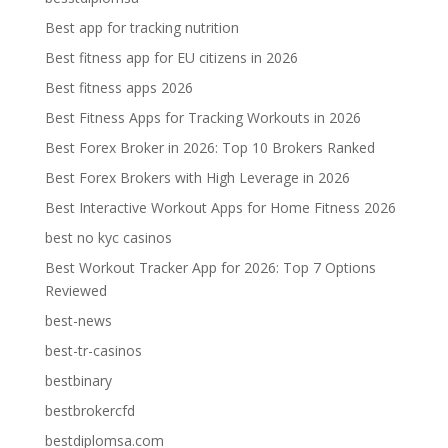
Best app for tracking nutrition
Best fitness app for EU citizens in 2026
Best fitness apps 2026
Best Fitness Apps for Tracking Workouts in 2026
Best Forex Broker in 2026: Top 10 Brokers Ranked
Best Forex Brokers with High Leverage in 2026
Best Interactive Workout Apps for Home Fitness 2026
best no kyc casinos
Best Workout Tracker App for 2026: Top 7 Options
Reviewed
best-news
best-tr-casinos
bestbinary
bestbrokercfd
bestdiplomsa.com