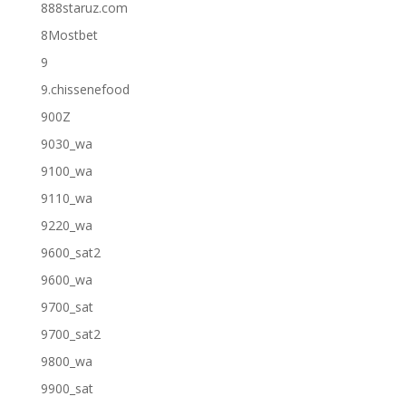
888staruz.com
8Mostbet
9
9.chissenefood
900Z
9030_wa
9100_wa
9110_wa
9220_wa
9600_sat2
9600_wa
9700_sat
9700_sat2
9800_wa
9900_sat