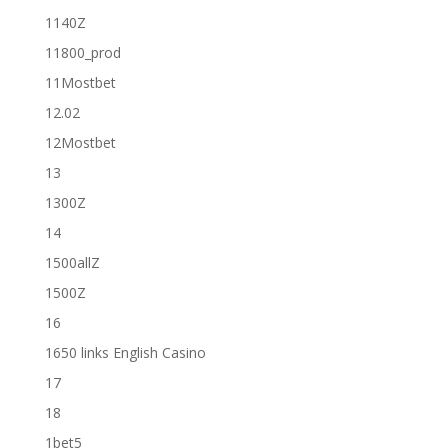
1140Z
11800_prod
11Mostbet
12.02
12Mostbet
13
1300Z
14
1500allZ
1500Z
16
1650 links English Casino
17
18
1bet5