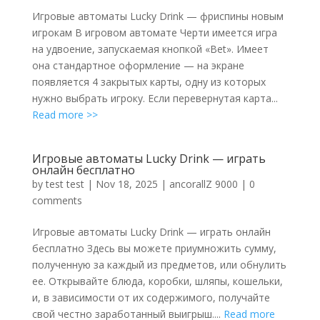
Игровые автоматы Lucky Drink — фриспины новым
игрокам В игровом автомате Черти имеется игра
на удвоение, запускаемая кнопкой «Bet». Имеет
она стандартное оформление — на экране
появляется 4 закрытых карты, одну из которых
нужно выбрать игроку. Если перевернутая карта...
Read more >>
Игровые автоматы Lucky Drink — играть
онлайн бесплатно
by
test test
|
Nov 18, 2025
|
ancorallZ 9000
|
0
comments
Игровые автоматы Lucky Drink — играть онлайн
бесплатно Здесь вы можете приумножить сумму,
полученную за каждый из предметов, или обнулить
ее. Открывайте блюда, коробки, шляпы, кошельки,
и, в зависимости от их содержимого, получайте
свой честно заработанный выигрыш....
Read more