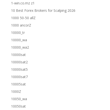
1-win.co.mz z1
10 Best Forex Brokers for Scalping 2026
1000 50-50 allZ
1000 ancorZ
10000_tr
10000_wa
10000_wa2
10000sat
10000sat2
10000sat5
10000sat7
10005sat
1000Z
10050_wa
10050sat