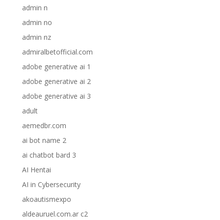
admin n
admin no
admin nz
admiralbetofficial.com
adobe generative ai 1
adobe generative ai 2
adobe generative ai 3
adult
aemedbr.com
ai bot name 2
ai chatbot bard 3
AI Hentai
AI in Cybersecurity
akoautismexpo
aldeauruel.com.ar c2