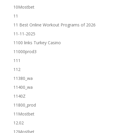
10Mostbet
11
11 Best Online Workout Programs of 2026
11-11-2025
1100 links Turkey Casino
11000prod3
111
112
11380_wa
11400_wa
1140Z
11800_prod
11Mostbet
12.02
12Mostbet