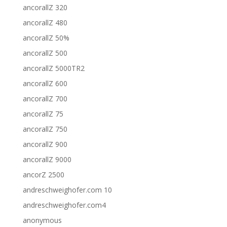
ancorallZ 320
ancorallZ 480
ancorallZ 50%
ancorallZ 500
ancorallZ 5000TR2
ancorallZ 600
ancorallZ 700
ancorallZ 75
ancorallZ 750
ancorallZ 900
ancorallZ 9000
ancorZ 2500
andreschweighofer.com 10
andreschweighofer.com4
anonymous