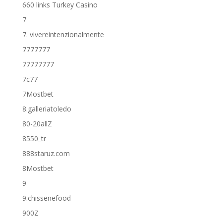
660 links Turkey Casino
7
7. vivereintenzionalmente
7777777
77777777
7c77
7Mostbet
8.galleriatoledo
80-20allZ
8550_tr
888staruz.com
8Mostbet
9
9.chissenefood
900Z