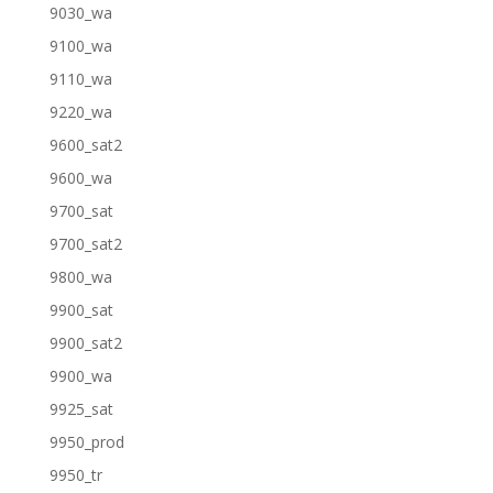
9030_wa
9100_wa
9110_wa
9220_wa
9600_sat2
9600_wa
9700_sat
9700_sat2
9800_wa
9900_sat
9900_sat2
9900_wa
9925_sat
9950_prod
9950_tr