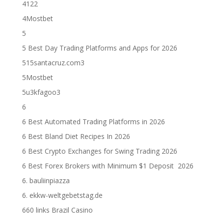
4122
4Mostbet
5
5 Best Day Trading Platforms and Apps for 2026
515santacruz.com3
5Mostbet
5u3kfagoo3
6
6 Best Automated Trading Platforms in 2026
6 Best Bland Diet Recipes In 2026
6 Best Crypto Exchanges for Swing Trading 2026
6 Best Forex Brokers with Minimum $1 Deposit ️ 2026
6. bauliinpiazza
6. ekkw-weltgebetstag.de
660 links Brazil Casino