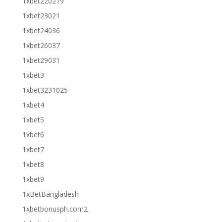
1xbet220219
1xbet23021
1xbet24036
1xbet26037
1xbet29031
1xbet3
1xbet3231025
1xbet4
1xbet5
1xbet6
1xbet7
1xbet8
1xbet9
1xBetBangladesh
1xbetbonusph.com2