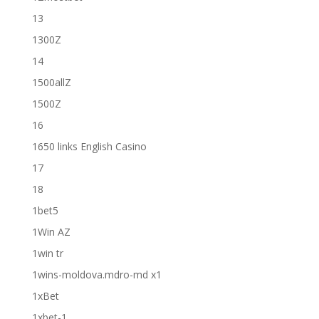
13
1300Z
14
1500allZ
1500Z
16
1650 links English Casino
17
18
1bet5
1Win AZ
1win tr
1wins-moldova.mdro-md x1
1xBet
1xbet-1