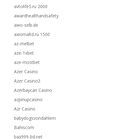
avtolife5.ru 2000
awardhealthandsafety
awo-selb.de
axiomaltd.ru 1500
az-melbet
aze-1xbet
aze-mostbet
Azer Casino
Azer Casino2
Azerbaycan Casino
azpinupcasino
Azr Casino
babydogsvondahlem
Bahiscom
baji999-bd.net