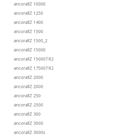
ancorallZ 10000
ancorallZ 1250
ancorallZ 1400
ancorallZ 1500
ancorallZ 1500_2
ancorallZ 15000
ancorallZ 15000TR2
ancorallZ 17500TR2
ancorallZ 2000
ancorallZ 2000
ancorallZ 250
ancorallZ 2500
ancorallZ 300
ancorallZ 3000
ancorallZ 3000s