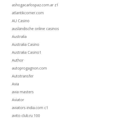
ashogacarlospaz.com.ar z1
atlantikcorner.com
AU Casino
ausländische online casinos
Australia
Australia Casino
Australia Casino1
Author
autoprogagnon.com
Autotransfer
Avia
avia masters
Aviator
aviators-india.com c1
avito-club.ru 100