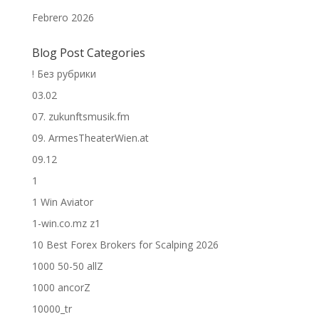
Febrero 2026
Blog Post Categories
! Без рубрики
03.02
07. zukunftsmusik.fm
09. ArmesTheaterWien.at
09.12
1
1 Win Aviator
1-win.co.mz z1
10 Best Forex Brokers for Scalping 2026
1000 50-50 allZ
1000 ancorZ
10000_tr