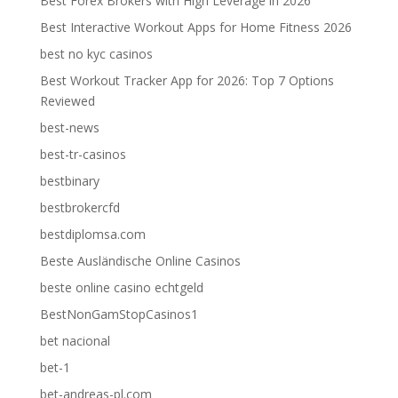
Best Forex Brokers with High Leverage in 2026
Best Interactive Workout Apps for Home Fitness 2026
best no kyc casinos
Best Workout Tracker App for 2026: Top 7 Options
Reviewed
best-news
best-tr-casinos
bestbinary
bestbrokercfd
bestdiplomsa.com
Beste Ausländische Online Casinos
beste online casino echtgeld
BestNonGamStopCasinos1
bet nacional
bet-1
bet-andreas-pl.com