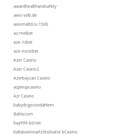
awardhealthandsafety
awo-selb.de
axiomaltd.ru 1500
az-melbet
aze-1xbet
aze-mostbet
Azer Casino
Azer Casino2
Azerbaycan Casino
azpinupcasino
Azr Casino
babydogsvondahlem
Bahiscom
baji999-bd.net
ballybunionartsfestival.ie bCasino