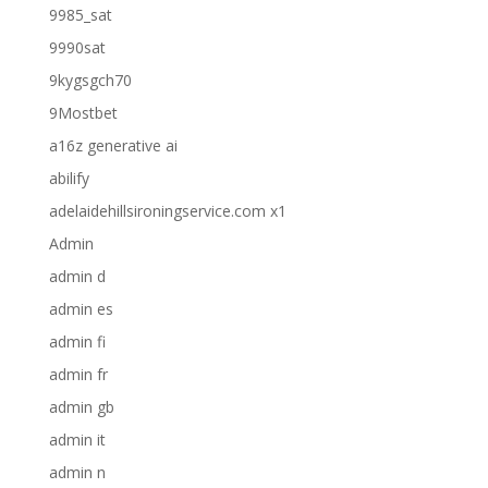
9985_sat
9990sat
9kygsgch70
9Mostbet
a16z generative ai
abilify
adelaidehillsironingservice.com x1
Admin
admin d
admin es
admin fi
admin fr
admin gb
admin it
admin n