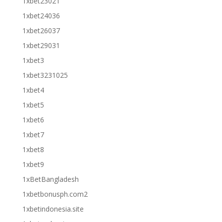
1xbet23021
1xbet24036
1xbet26037
1xbet29031
1xbet3
1xbet3231025
1xbet4
1xbet5
1xbet6
1xbet7
1xbet8
1xbet9
1xBetBangladesh
1xbetbonusph.com2
1xbetindonesia.site