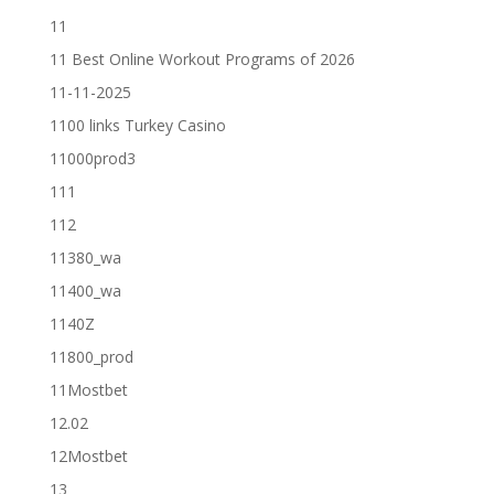
11
11 Best Online Workout Programs of 2026
11-11-2025
1100 links Turkey Casino
11000prod3
111
112
11380_wa
11400_wa
1140Z
11800_prod
11Mostbet
12.02
12Mostbet
13