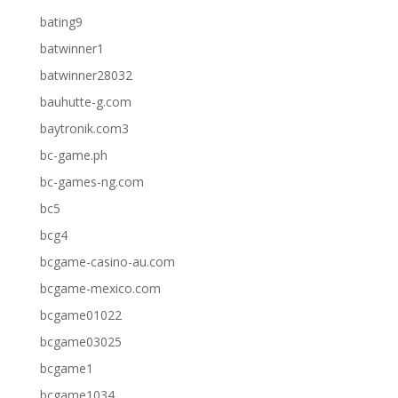
bating9
batwinner1
batwinner28032
bauhutte-g.com
baytronik.com3
bc-game.ph
bc-games-ng.com
bc5
bcg4
bcgame-casino-au.com
bcgame-mexico.com
bcgame01022
bcgame03025
bcgame1
bcgame1034