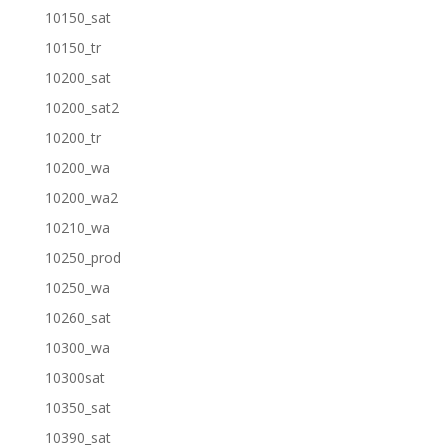
10150_sat
10150_tr
10200_sat
10200_sat2
10200_tr
10200_wa
10200_wa2
10210_wa
10250_prod
10250_wa
10260_sat
10300_wa
10300sat
10350_sat
10390_sat