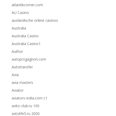
atlantikcorner.com
AU Casino
ausländische online casinos
Australia
Australia Casino
Australia Casino1
Author
autoprogagnon.com
Autotransfer
Avia
avia masters
Aviator
aviators-india.com c1
avito-club.ru 100
avtolife5.ru 2000