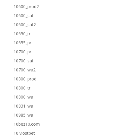
10600_prod2
10600_sat
10600_sat2
10650_tr
10655_pr
10700_pr
10700_sat
10700_wa2
10800_prod
10800_tr
10800_wa
10831_wa
10985_wa
10bez10.com
10Mostbet