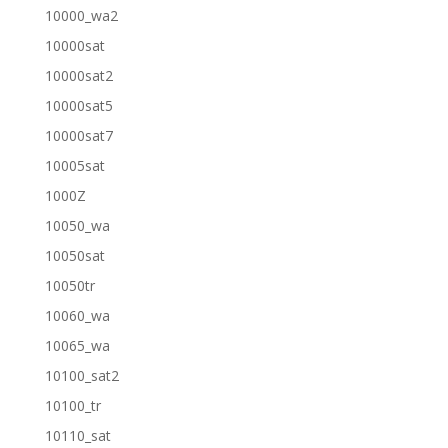
10000_wa2
10000sat
10000sat2
10000sat5
10000sat7
10005sat
1000Z
10050_wa
10050sat
10050tr
10060_wa
10065_wa
10100_sat2
10100_tr
10110_sat