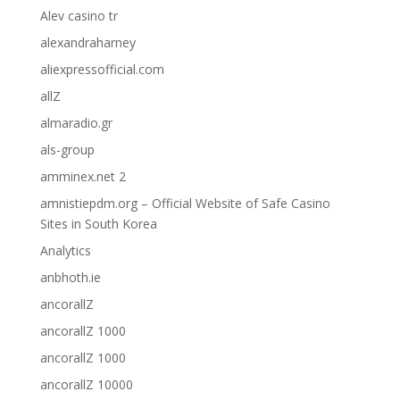
Alev casino tr
alexandraharney
aliexpressofficial.com
allZ
almaradio.gr
als-group
amminex.net 2
amnistiepdm.org – Official Website of Safe Casino
Sites in South Korea
Analytics
anbhoth.ie
ancorallZ
ancorallZ 1000
ancorallZ 1000
ancorallZ 10000