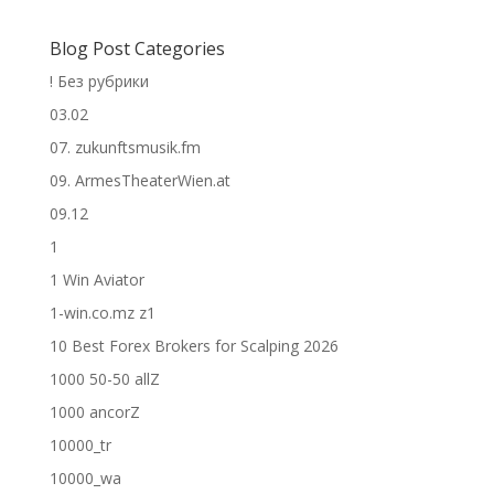
Blog Post Categories
! Без рубрики
03.02
07. zukunftsmusik.fm
09. ArmesTheaterWien.at
09.12
1
1 Win Aviator
1-win.co.mz z1
10 Best Forex Brokers for Scalping 2026
1000 50-50 allZ
1000 ancorZ
10000_tr
10000_wa