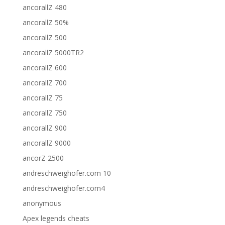
ancorallZ 480
ancorallZ 50%
ancorallZ 500
ancorallZ 5000TR2
ancorallZ 600
ancorallZ 700
ancorallZ 75
ancorallZ 750
ancorallZ 900
ancorallZ 9000
ancorZ 2500
andreschweighofer.com 10
andreschweighofer.com4
anonymous
Apex legends cheats