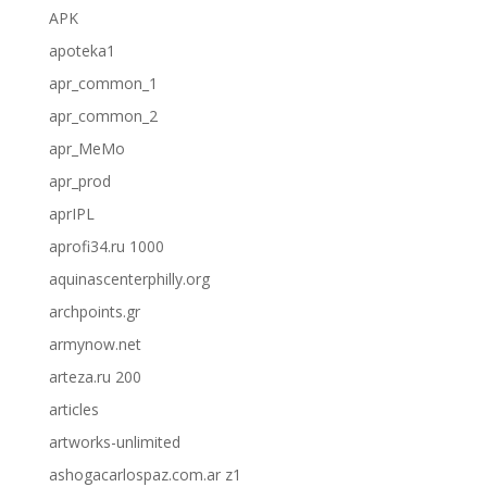
APK
apoteka1
apr_common_1
apr_common_2
apr_MeMo
apr_prod
aprIPL
aprofi34.ru 1000
aquinascenterphilly.org
archpoints.gr
armynow.net
arteza.ru 200
articles
artworks-unlimited
ashogacarlospaz.com.ar z1