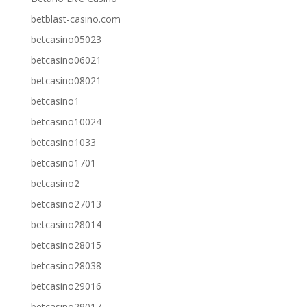
betblast-casino.com
betcasino05023
betcasino06021
betcasino08021
betcasino1
betcasino10024
betcasino1033
betcasino1701
betcasino2
betcasino27013
betcasino28014
betcasino28015
betcasino28038
betcasino29016
betcasino29017