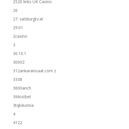
2520 links UK Casino
26
27. salzburgtv.at
29.01
2casino
3
30.10.1
3000Z
312ankarainsaat.com z
3338
3600anch
3Mostbet
3tqkdustea
4
4122