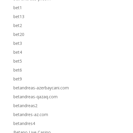
bet1
bet13
bet2
bet20
bet3
bet4
bet5
bet6
bet9
betandreas-azerbaycani.com
betandreas-qazaq.com
betandreas2
betandres-az.com
betandres4
Betano Live Casino