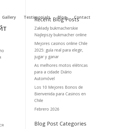
Gallery
Testimonials
Blog
Contact
Recent Blog Posts
йт
Zakłady bukmacherskie
Najlepszy bukmacher online
Mejores casinos online Chile
2025: guía real para elegir,
ло
jugar y ganar
и
As melhores motos elétricas
para a cidade Diário
Automóvel
Los 10 Mejores Bonos de
Bienvenida para Casinos en
Chile
Febrero 2026
Blog Post Categories
ся