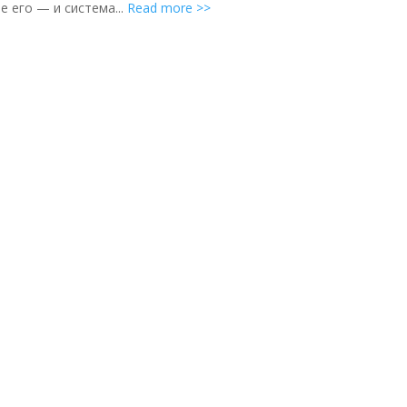
е его — и система...
Read more >>