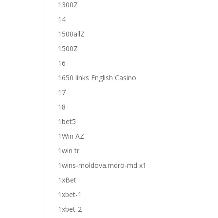
1300Z
14
1500allZ
1500Z
16
1650 links English Casino
17
18
1bet5
1Win AZ
1win tr
1wins-moldova.mdro-md x1
1xBet
1xbet-1
1xbet-2