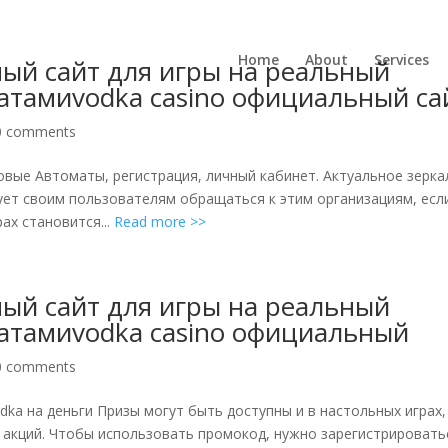
Home
About
Services
ый сайт для игры на реальный
атамиvodka casino официальный са
0 comments
вые Автоматы, регистрация, личный кабинет. Актуальное зерка
ует своим пользователям обращаться к этим организациям, есл
рах становится...
Read more >>
ый сайт для игры на реальный
атамиvodka casino официальный
0 comments
ka на деньги Призы могут быть доступны и в настольных играх,
х акций. Чтобы использовать промокод, нужно зарегистрировать