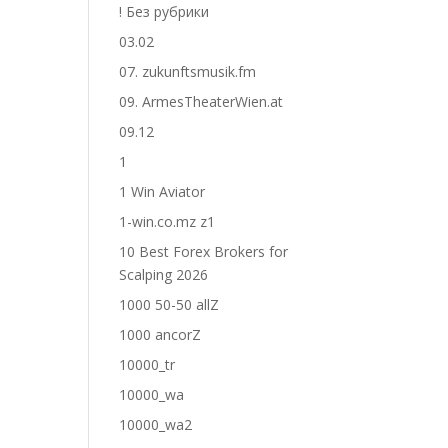
! Без рубрики
03.02
07. zukunftsmusik.fm
09. ArmesTheaterWien.at
09.12
1
1 Win Aviator
1-win.co.mz z1
10 Best Forex Brokers for
Scalping 2026
1000 50-50 allZ
1000 ancorZ
10000_tr
10000_wa
10000_wa2