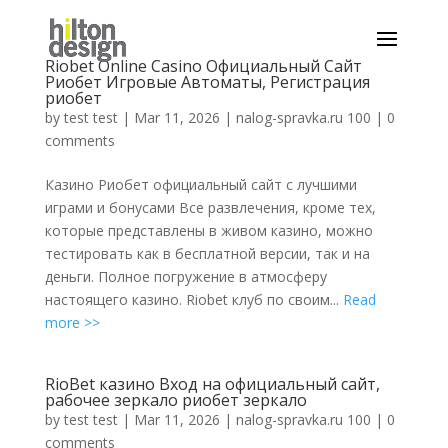
Riobet Online Casino Официальный Сайт
Риобет Игровые Автоматы, Регистрация
риобет
by
test test
|
Mar 11, 2026
|
nalog-spravka.ru 100
|
0
comments
Казино Риобет официальный сайт с лучшими
играми и бонусами Все развлечения, кроме тех,
которые представлены в живом казино, можно
тестировать как в бесплатной версии, так и на
деньги. Полное погружение в атмосферу
настоящего казино. Riobet клуб по своим...
Read
more >>
RioBet казино Вход на официальный сайт,
рабочее зеркало риобет зеркало
by
test test
|
Mar 11, 2026
|
nalog-spravka.ru 100
|
0
comments