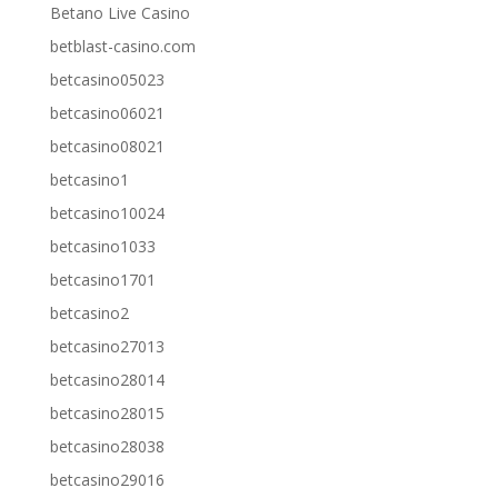
Betano Live Casino
betblast-casino.com
betcasino05023
betcasino06021
betcasino08021
betcasino1
betcasino10024
betcasino1033
betcasino1701
betcasino2
betcasino27013
betcasino28014
betcasino28015
betcasino28038
betcasino29016