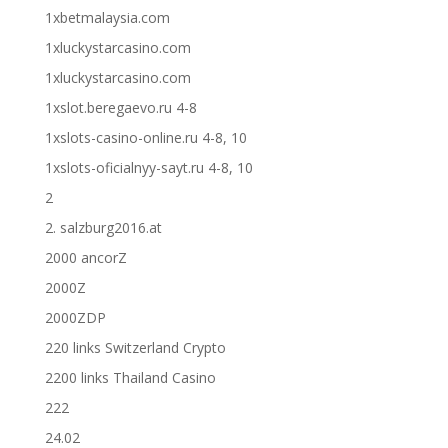
1xbetmalaysia.com
1xluckystarcasino.com
1xluckystarcasino.com
1xslot.beregaevo.ru 4-8
1xslots-casino-online.ru 4-8, 10
1xslots-oficialnyy-sayt.ru 4-8, 10
2
2. salzburg2016.at
2000 ancorZ
2000Z
2000ZDP
220 links Switzerland Crypto
2200 links Thailand Casino
222
24.02