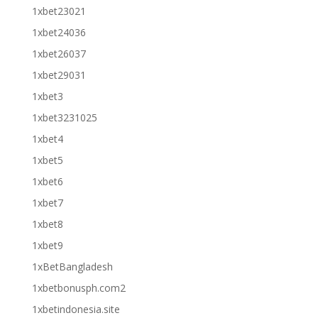
1xbet23021
1xbet24036
1xbet26037
1xbet29031
1xbet3
1xbet3231025
1xbet4
1xbet5
1xbet6
1xbet7
1xbet8
1xbet9
1xBetBangladesh
1xbetbonusph.com2
1xbetindonesia.site