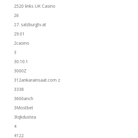
2520 links UK Casino
26
27. salzburgtv.at
29.01
2casino
3
30.10.1
3000Z
312ankarainsaat.com z
3338
3600anch
3Mostbet
3tqkdustea
4
4122