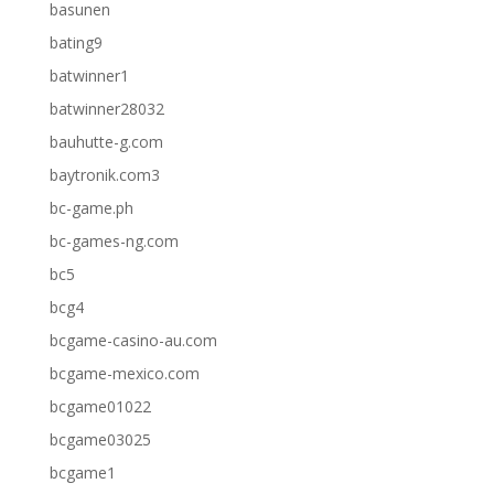
basunen
bating9
batwinner1
batwinner28032
bauhutte-g.com
baytronik.com3
bc-game.ph
bc-games-ng.com
bc5
bcg4
bcgame-casino-au.com
bcgame-mexico.com
bcgame01022
bcgame03025
bcgame1