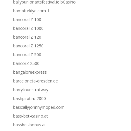
ballybunionartsfestival.ie bCasino
bambturkiye.com 1
bancorallZ 100
bancorallZ 1000
bancorallZ 120
bancorallZ 1250
bancorallZ 500
bancorZ 2500
bangaloreexpress
barceloneta-dresden.de
barrytouristrailway
bashpirat.ru 2000
basicallyjohnnymoped.com
bass-bet-casino.at
bassbet-bonus.at