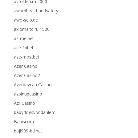
avtolife5.ru 2000
awardhealthandsafety
awo-selb.de
axiomaltd.ru 1500
az-melbet
aze-1xbet
aze-mostbet
Azer Casino
Azer Casino2
Azerbaycan Casino
azpinupcasino
Azr Casino
babydogsvondahlem
Bahiscom
baji999-bd.net