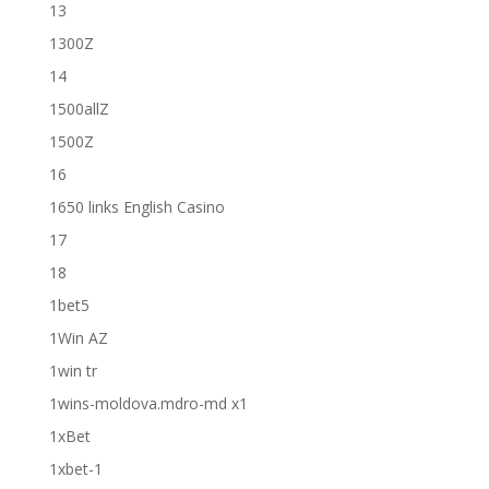
13
1300Z
14
1500allZ
1500Z
16
1650 links English Casino
17
18
1bet5
1Win AZ
1win tr
1wins-moldova.mdro-md x1
1xBet
1xbet-1