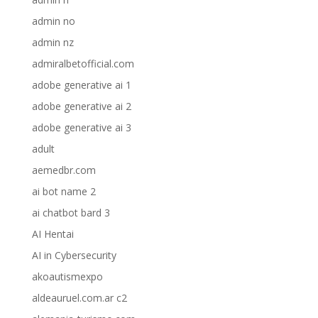
admin no
admin nz
admiralbetofficial.com
adobe generative ai 1
adobe generative ai 2
adobe generative ai 3
adult
aemedbr.com
ai bot name 2
ai chatbot bard 3
AI Hentai
AI in Cybersecurity
akoautismexpo
aldeauruel.com.ar c2