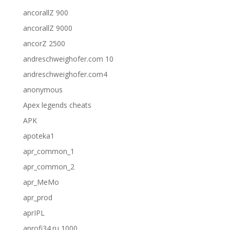
ancorallZ 900
ancorallZ 9000
ancorZ 2500
andreschweighofer.com 10
andreschweighofer.com4
anonymous
Apex legends cheats
APK
apoteka1
apr_common_1
apr_common_2
apr_MeMo
apr_prod
aprIPL
aprofi34.ru 1000