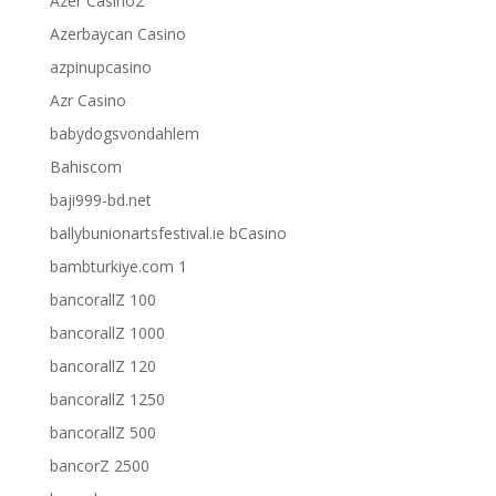
Azer Casino2
Azerbaycan Casino
azpinupcasino
Azr Casino
babydogsvondahlem
Bahiscom
baji999-bd.net
ballybunionartsfestival.ie bCasino
bambturkiye.com 1
bancorallZ 100
bancorallZ 1000
bancorallZ 120
bancorallZ 1250
bancorallZ 500
bancorZ 2500