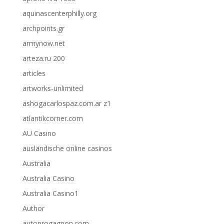
aquinascenterphilly.org
archpoints.gr
armynow.net
arteza.ru 200
articles
artworks-unlimited
ashogacarlospaz.com.ar z1
atlantikcorner.com
AU Casino
ausländische online casinos
Australia
Australia Casino
Australia Casino1
Author
autoprogagnon.com