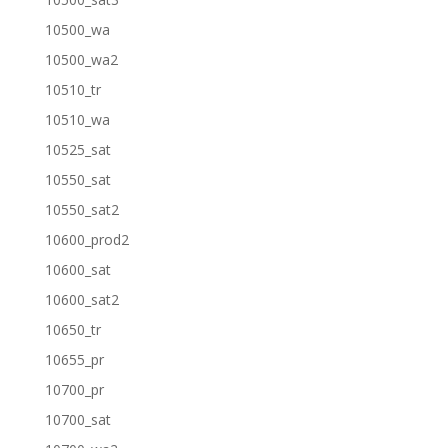
10500_wa
10500_wa2
10510_tr
10510_wa
10525_sat
10550_sat
10550_sat2
10600_prod2
10600_sat
10600_sat2
10650_tr
10655_pr
10700_pr
10700_sat