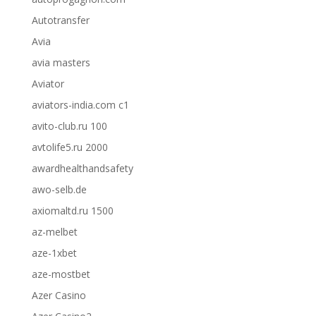
Autotransfer
Avia
avia masters
Aviator
aviators-india.com c1
avito-club.ru 100
avtolife5.ru 2000
awardhealthandsafety
awo-selb.de
axiomaltd.ru 1500
az-melbet
aze-1xbet
aze-mostbet
Azer Casino