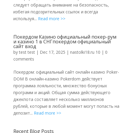
следует обращать внимание на безопасность,
избегая подозрительных ссылок и всегда
используя...
Read more >>
Покердом Казино официальный покер-рум
и казино 1 в СНГпокердом официальный
сайт вход
by
test test
|
Dec 17, 2025
|
nastolki18.ru 10
|
0
comments
Покердом: официальный сайт онлайн казино Poker-
DOM В онлайн-казино Pokerdom действует
программа лояльности, множество бонусных
программ и акций. Общая сумма действующего
джекпота составляет несколько миллионов
рублей, которые в любой момент могут попасть на
депозит...
Read more >>
Recent Blog Posts