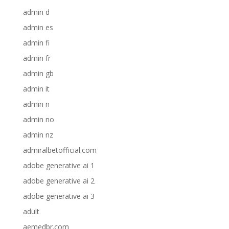
admin d
admin es
admin fi
admin fr
admin gb
admin it
admin n
admin no
admin nz
admiralbetofficial.com
adobe generative ai 1
adobe generative ai 2
adobe generative ai 3
adult
aemedbr.com