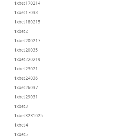
1xbet170214
1xbet17033
1xbet180215
1xbet2
1xbet200217
1xbet20035
1xbet220219
1xbet23021
1xbet24036
1xbet26037
1xbet29031
1xbet3
1xbet3231025
1xbet4
1xbet5