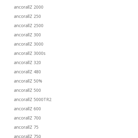
ancorallZ 2000
ancorallZ 250
ancorallZ 2500
ancorallZ 300
ancorallZ 3000
ancorallZ 3000s
ancorallZ 320
ancorallZ 480
ancorallZ 50%
ancorallZ 500
ancorallZ 5000TR2
ancorallZ 600
ancorallZ 700
ancorallZ 75
ancorallZ 750