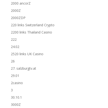
2000 ancorZ
2000Z
2000ZDP
220 links Switzerland Crypto
2200 links Thailand Casino
222
24.02
2520 links UK Casino
26
27. salzburgtv.at
29.01
2casino
3
30.10.1
3000Z