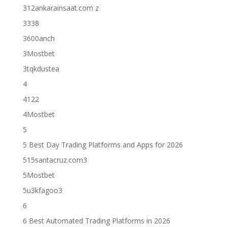
312ankarainsaat.com z
3338
3600anch
3Mostbet
3tqkdustea
4
4122
4Mostbet
5
5 Best Day Trading Platforms and Apps for 2026
515santacruz.com3
5Mostbet
5u3kfagoo3
6
6 Best Automated Trading Platforms in 2026