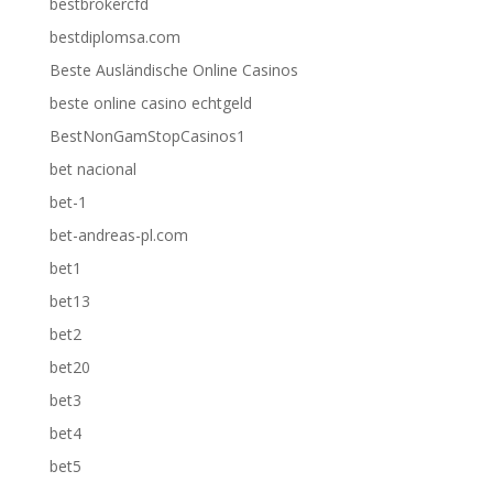
bestbrokercfd
bestdiplomsa.com
Beste Ausländische Online Casinos
beste online casino echtgeld
BestNonGamStopCasinos1
bet nacional
bet-1
bet-andreas-pl.com
bet1
bet13
bet2
bet20
bet3
bet4
bet5