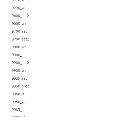
9220_wa
9600_sat2
9600_wa
9700_sat
9700_sat2
9800_wa
9900_sat
9900_sat2
9900_wa
9925_sat
9950_prod
9950_tr
9950_wa
9985_sat