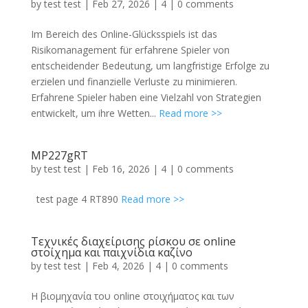
by
test test
|
Feb 27, 2026
|
4
|
0 comments
Im Bereich des Online-Glücksspiels ist das
Risikomanagement für erfahrene Spieler von
entscheidender Bedeutung, um langfristige Erfolge zu
erzielen und finanzielle Verluste zu minimieren.
Erfahrene Spieler haben eine Vielzahl von Strategien
entwickelt, um ihre Wetten...
Read more >>
MP227gRT
by
test test
|
Feb 16, 2026
|
4
|
0 comments
test page 4 RT890
Read more >>
Τεχνικές διαχείρισης ρίσκου σε online
στοίχημα και παιχνίδια καζίνο
by
test test
|
Feb 4, 2026
|
4
|
0 comments
Η βιομηχανία του online στοιχήματος και των