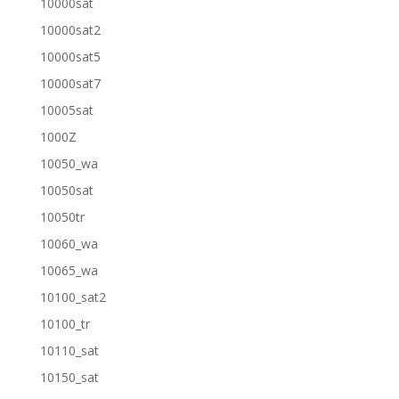
10000sat
10000sat2
10000sat5
10000sat7
10005sat
1000Z
10050_wa
10050sat
10050tr
10060_wa
10065_wa
10100_sat2
10100_tr
10110_sat
10150_sat