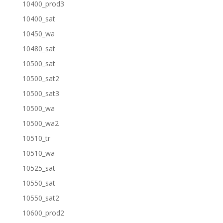
10400_prod3
10400_sat
10450_wa
10480_sat
10500_sat
10500_sat2
10500_sat3
10500_wa
10500_wa2
10510_tr
10510_wa
10525_sat
10550_sat
10550_sat2
10600_prod2