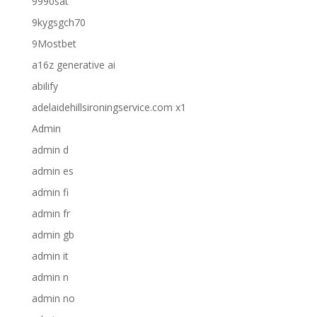
9990sat
9kygsgch70
9Mostbet
a16z generative ai
abilify
adelaidehillsironingservice.com x1
Admin
admin d
admin es
admin fi
admin fr
admin gb
admin it
admin n
admin no