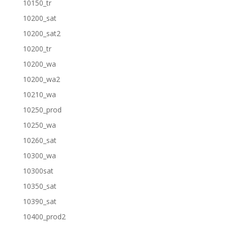
10150_tr
10200_sat
10200_sat2
10200_tr
10200_wa
10200_wa2
10210_wa
10250_prod
10250_wa
10260_sat
10300_wa
10300sat
10350_sat
10390_sat
10400_prod2