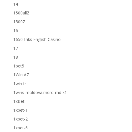
14
1500allZ
1500Z
16
1650 links English Casino
17
18
1bet5
1Win AZ
1win tr
1wins-moldova.mdro-md x1
1xBet
1xbet-1
1xbet-2
1xbet-6