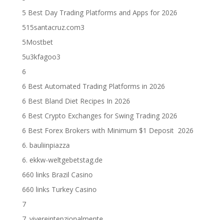
5 Best Day Trading Platforms and Apps for 2026
515santacruz.com3
5Mostbet
5u3kfagoo3
6
6 Best Automated Trading Platforms in 2026
6 Best Bland Diet Recipes In 2026
6 Best Crypto Exchanges for Swing Trading 2026
6 Best Forex Brokers with Minimum $1 Deposit ️ 2026
6. bauliinpiazza
6. ekkw-weltgebetstag.de
660 links Brazil Casino
660 links Turkey Casino
7
7. vivereintenzionalmente